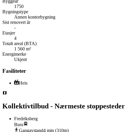
Byggeår
1750
Bygningstype
Annen kontorbygning
Sist renovert år
-
Etasjer
4
Totalt areal (BTA)
1 560 m²
Energimerke
Ukjent
Fasiliteter
Heis
Kollektivtilbud - Nærmeste stoppesteder
Fredriksberg
Buss
Gangavstand
4
min (
310
m)