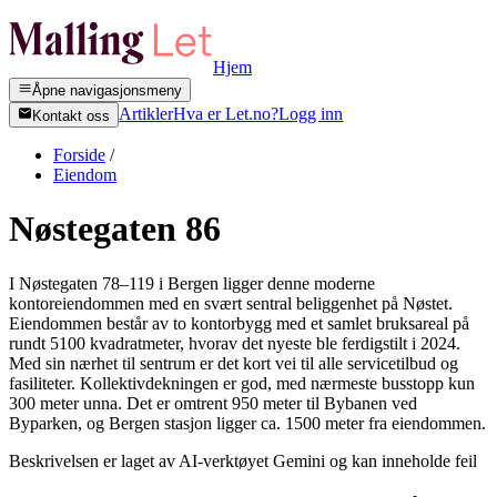
Hjem
Åpne navigasjonsmeny
Artikler
Hva er Let.no?
Logg inn
Kontakt oss
Forside
/
Eiendom
Nøstegaten 86
I Nøstegaten 78–119 i Bergen ligger denne moderne
kontoreiendommen med en svært sentral beliggenhet på Nøstet.
Eiendommen består av to kontorbygg med et samlet bruksareal på
rundt 5100 kvadratmeter, hvorav det nyeste ble ferdigstilt i 2024.
Med sin nærhet til sentrum er det kort vei til alle servicetilbud og
fasiliteter. Kollektivdekningen er god, med nærmeste busstopp kun
300 meter unna. Det er omtrent 950 meter til Bybanen ved
Byparken, og Bergen stasjon ligger ca. 1500 meter fra eiendommen.
Beskrivelsen er laget av AI-verktøyet Gemini og kan inneholde feil