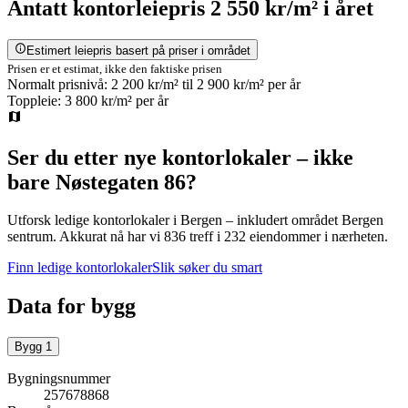
Antatt
kontorleiepris
2 550 kr/m²
i året
Estimert leiepris basert på priser i området
Prisen er et estimat, ikke den faktiske prisen
Normalt prisnivå:
2 200 kr/m²
til
2 900 kr/m²
per år
Toppleie:
3 800 kr/m²
per år
Ser du etter nye kontorlokaler – ikke
bare
Nøstegaten 86
?
Utforsk ledige kontorlokaler i
Bergen
– inkludert området Bergen
sentrum
.
Akkurat nå har vi 836 treff i 232 eiendommer i nærheten.
Finn ledige kontorlokaler
Slik søker du smart
Data for bygg
Bygg
1
Bygningsnummer
257678868