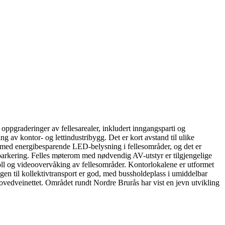
ppgraderinger av fellesarealer, inkludert inngangsparti og
g av kontor- og lettindustribygg. Det er kort avstand til ulike
t med energibesparende LED-belysning i fellesområder, og det er
rs parkering. Felles møterom med nødvendig AV-utstyr er tilgjengelige
troll og videoovervåking av fellesområder. Kontorlokalene er utformet
ngen til kollektivtransport er god, med bussholdeplass i umiddelbar
ovedveinettet. Området rundt Nordre Brurås har vist en jevn utvikling