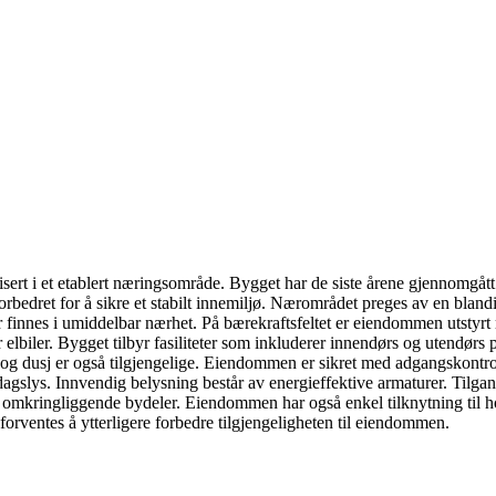
t i et etablert næringsområde. Bygget har de siste årene gjennomgått o
bedret for å sikre et stabilt innemiljø. Nærområdet preges av en blandin
r finnes i umiddelbar nærhet. På bærekraftsfeltet er eiendommen utstyr
 for elbiler. Bygget tilbyr fasiliteter som inkluderer innendørs og utendø
ring og dusj er også tilgjengelige. Eiendommen er sikret med adgangskon
dagslys. Innvendig belysning består av energieffektive armaturer. Tilga
g omkringliggende bydeler. Eiendommen har også enkel tilknytning til h
forventes å ytterligere forbedre tilgjengeligheten til eiendommen.