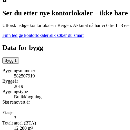
Ser du etter nye kontorlokaler – ikke bare
Utforsk ledige kontorlokaler i
Bergen
.
Akkurat nå har vi 6 treff i 3 e
Finn ledige kontorlokaler
Slik søker du smart
Data for bygg
Bygg
1
Bygningsnummer
582507919
Byggeår
2019
Bygningstype
Butikkbygning
Sist renovert år
-
Etasjer
3
Totalt areal (BTA)
12 280 m²