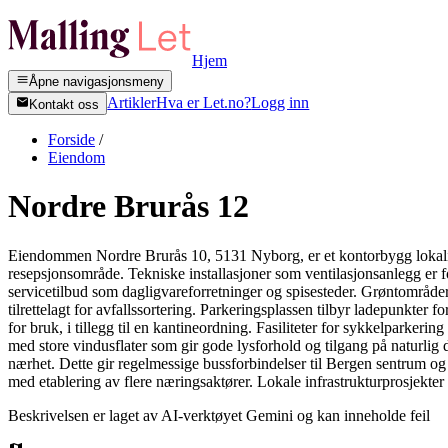
Hjem
Åpne navigasjonsmeny
Artikler
Hva er Let.no?
Logg inn
Kontakt oss
Forside
/
Eiendom
Nordre Brurås 12
Eiendommen Nordre Brurås 10, 5131 Nyborg, er et kontorbygg lokaliser
resepsjonsområde. Tekniske installasjoner som ventilasjonsanlegg er for
servicetilbud som dagligvareforretninger og spisesteder. Grøntområde
tilrettelagt for avfallssortering. Parkeringsplassen tilbyr ladepunkter
for bruk, i tillegg til en kantineordning. Fasiliteter for sykkelparke
med store vindusflater som gir gode lysforhold og tilgang på naturlig 
nærhet. Dette gir regelmessige bussforbindelser til Bergen sentrum o
med etablering av flere næringsaktører. Lokale infrastrukturprosjekter 
Beskrivelsen er laget av AI-verktøyet Gemini og kan inneholde feil