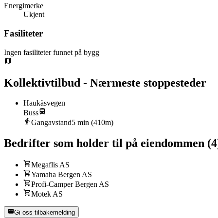
Energimerke
Ukjent
Fasiliteter
Ingen fasiliteter funnet på bygg
Kollektivtilbud - Nærmeste stoppesteder
Haukåsvegen
Buss
Gangavstand
5
min (
410
m)
Bedrifter som holder til på eiendommen
(
4
Megaflis AS
Yamaha Bergen AS
Profi-Camper Bergen AS
Motek AS
Gi oss tilbakemelding