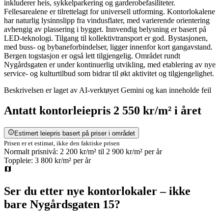
inkluderer heis, sykkelparkering og garderobefasiliteter.
Fellesarealene er tilrettelagt for universell utforming. Kontorlokalene
har naturlig lysinnslipp fra vindusflater, med varierende orientering
avhengig av plassering i bygget. Innvendig belysning er basert på
LED-teknologi. Tilgang til kollektivtransport er god. Bystasjonen,
med buss- og bybaneforbindelser, ligger innenfor kort gangavstand.
Bergen togstasjon er også lett tilgjengelig. Området rundt
Nygårdsgaten er under kontinuerlig utvikling, med etablering av nye
service- og kulturtilbud som bidrar til økt aktivitet og tilgjengelighet.
Beskrivelsen er laget av AI-verktøyet Gemini og kan inneholde feil
Antatt
kontorleiepris
2 550 kr/m²
i året
Estimert leiepris basert på priser i området
Prisen er et estimat, ikke den faktiske prisen
Normalt prisnivå:
2 200 kr/m²
til
2 900 kr/m²
per år
Toppleie:
3 800 kr/m²
per år
Ser du etter nye kontorlokaler – ikke
bare
Nygårdsgaten 15
?