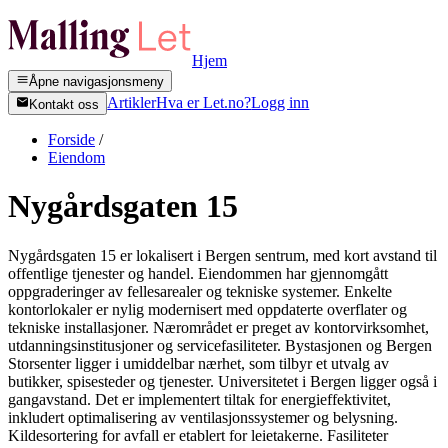
Hjem
Åpne navigasjonsmeny
Artikler
Hva er Let.no?
Logg inn
Kontakt oss
Forside
/
Eiendom
Nygårdsgaten 15
Nygårdsgaten 15 er lokalisert i Bergen sentrum, med kort avstand til
offentlige tjenester og handel. Eiendommen har gjennomgått
oppgraderinger av fellesarealer og tekniske systemer. Enkelte
kontorlokaler er nylig modernisert med oppdaterte overflater og
tekniske installasjoner. Nærområdet er preget av kontorvirksomhet,
utdanningsinstitusjoner og servicefasiliteter. Bystasjonen og Bergen
Storsenter ligger i umiddelbar nærhet, som tilbyr et utvalg av
butikker, spisesteder og tjenester. Universitetet i Bergen ligger også i
gangavstand. Det er implementert tiltak for energieffektivitet,
inkludert optimalisering av ventilasjonssystemer og belysning.
Kildesortering for avfall er etablert for leietakerne. Fasiliteter