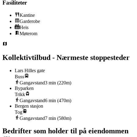
Fasiliteter
Kantine
Garderobe
Heis
Møterom
Kollektivtilbud - Nærmeste stoppesteder
Lars Hilles gate
Buss
Gangavstand
3
min (
220
m)
Byparken
Trikk
Gangavstand
6
min (
470
m)
Bergen stasjon
Tog
Gangavstand
7
min (
580
m)
Bedrifter som holder til på eiendommen