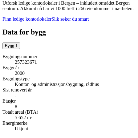
Utforsk ledige kontorlokaler i
Bergen
– inkludert området Bergen
sentrum
.
Akkurat nå har vi 1000 treff i 266 eiendommer i nærheten.
Finn ledige kontorlokaler
Slik søker du smart
Data for bygg
Bygg
1
Bygningsnummer
257323671
Byggeår
2000
Bygningstype
Kontor- og administrasjonsbygning, rådhus
Sist renovert år
-
Etasjer
8
Totalt areal (BTA)
5 652 m²
Energimerke
Ukjent