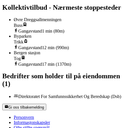
Kollektivtilbud - Nærmeste stoppesteder
Øvre Dreggsallmenningen
Buss
Gangavstand
1
min (
80
m)
Byparken
Trikk
Gangavstand
12
min (
990
m)
Bergen stasjon
Tog
Gangavstand
17
min (
1370
m)
Bedrifter som holder til på eiendommen
(
1
)
Direktoratet For Samfunnssikkerhet Og Beredskap (Dsb)
Gi oss tilbakemelding
Personvern
Informasjonskapsler
Ofte stillte spørsmål