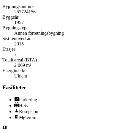
Bygningsnummer
257724156
Byggeår
1957
Bygningstype
Annen forretningsbygning
Sist renovert år
2015
Etasjer
7
Totalt areal (BTA)
2 069 m²
Energimerke
Ukjent
Fasiliteter
Parkering
Heis
Resepsjon
Møterom