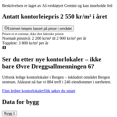
Beskrivelsen er laget av AI-verktøyet Gemini og kan inneholde feil
Antatt
kontorleiepris
2 550 kr/m²
i året
Estimert leiepris basert på priser i området
Prisen er et estimat, ikke den faktiske prisen
Normalt prisnivå:
2 200 kr/m²
til
2 900 kr/m²
per år
Toppleie:
3 800 kr/m²
per år
Ser du etter nye kontorlokaler – ikke
bare
Øvre Dreggsallmenningen 6
?
Utforsk ledige kontorlokaler i
Bergen
– inkludert området Bergen
sentrum
.
Akkurat nå har vi 884 treff i 246 eiendommer i nærheten.
Finn ledige kontorlokaler
Slik søker du smart
Data for bygg
Bygg
1