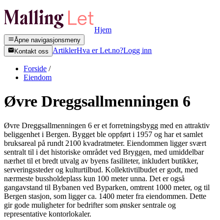
Hjem
Åpne navigasjonsmeny
Artikler
Hva er Let.no?
Logg inn
Kontakt oss
Forside
/
Eiendom
Øvre Dreggsallmenningen 6
Øvre Dreggsallmenningen 6 er et forretningsbygg med en attraktiv
beliggenhet i Bergen. Bygget ble oppført i 1957 og har et samlet
bruksareal på rundt 2100 kvadratmeter. Eiendommen ligger svært
sentralt til i det historiske området ved Bryggen, med umiddelbar
nærhet til et bredt utvalg av byens fasiliteter, inkludert butikker,
serveringssteder og kulturtilbud. Kollektivtilbudet er godt, med
nærmeste bussholdeplass kun 100 meter unna. Det er også
gangavstand til Bybanen ved Byparken, omtrent 1000 meter, og til
Bergen stasjon, som ligger ca. 1400 meter fra eiendommen. Dette
gir gode muligheter for bedrifter som ønsker sentrale og
representative kontorlokaler.