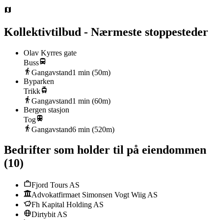
Kollektivtilbud - Nærmeste stoppesteder
Olav Kyrres gate
Buss
Gangavstand
1
min (
50
m)
Byparken
Trikk
Gangavstand
1
min (
60
m)
Bergen stasjon
Tog
Gangavstand
6
min (
520
m)
Bedrifter som holder til på eiendommen
(
10
)
Fjord Tours AS
Advokatfirmaet Simonsen Vogt Wiig AS
Fh Kapital Holding AS
Dirtybit AS