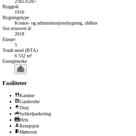
258235267
Byggeår
1916
Bygningstype
Kontor- og administrasjonsbygning, rådhus
Sist renovert år
2018
Etasjer
5
Totalt areal (BTA)
6 532 m²
Energimerke
C
Fasiliteter
Kantine
Garderobe
Dusj
Sykkelparkering
Heis
Resepsjon
Møterom