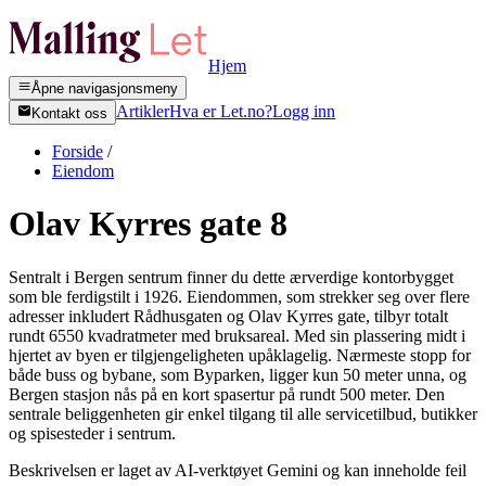
Hjem
Åpne navigasjonsmeny
Artikler
Hva er Let.no?
Logg inn
Kontakt oss
Forside
/
Eiendom
Olav Kyrres gate 8
Sentralt i Bergen sentrum finner du dette ærverdige kontorbygget
som ble ferdigstilt i 1926. Eiendommen, som strekker seg over flere
adresser inkludert Rådhusgaten og Olav Kyrres gate, tilbyr totalt
rundt 6550 kvadratmeter med bruksareal. Med sin plassering midt i
hjertet av byen er tilgjengeligheten upåklagelig. Nærmeste stopp for
både buss og bybane, som Byparken, ligger kun 50 meter unna, og
Bergen stasjon nås på en kort spasertur på rundt 500 meter. Den
sentrale beliggenheten gir enkel tilgang til alle servicetilbud, butikker
og spisesteder i sentrum.
Beskrivelsen er laget av AI-verktøyet Gemini og kan inneholde feil