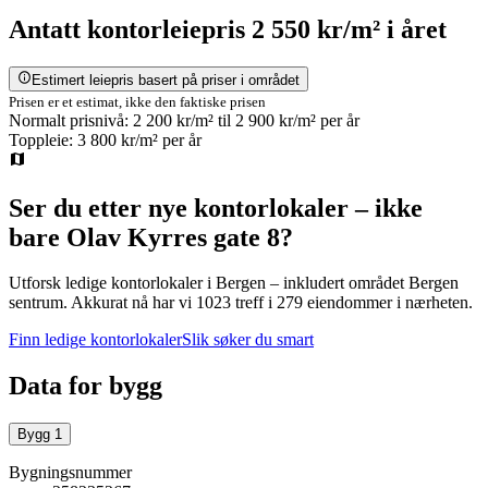
Antatt
kontorleiepris
2 550 kr/m²
i året
Estimert leiepris basert på priser i området
Prisen er et estimat, ikke den faktiske prisen
Normalt prisnivå:
2 200 kr/m²
til
2 900 kr/m²
per år
Toppleie:
3 800 kr/m²
per år
Ser du etter nye kontorlokaler – ikke
bare
Olav Kyrres gate 8
?
Utforsk ledige kontorlokaler i
Bergen
– inkludert området Bergen
sentrum
.
Akkurat nå har vi 1023 treff i 279 eiendommer i nærheten.
Finn ledige kontorlokaler
Slik søker du smart
Data for bygg
Bygg
1
Bygningsnummer