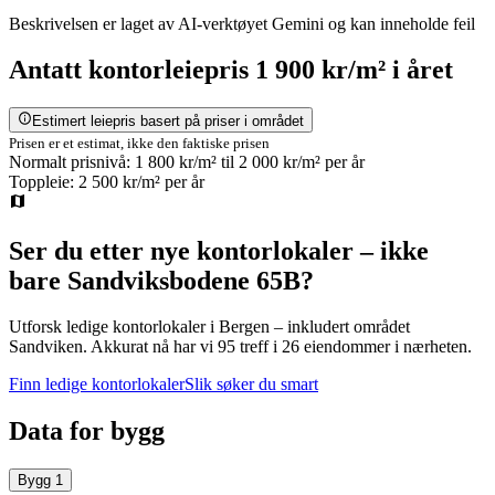
Beskrivelsen er laget av AI-verktøyet Gemini og kan inneholde feil
Antatt
kontorleiepris
1 900 kr/m²
i året
Estimert leiepris basert på priser i området
Prisen er et estimat, ikke den faktiske prisen
Normalt prisnivå:
1 800 kr/m²
til
2 000 kr/m²
per år
Toppleie:
2 500 kr/m²
per år
Ser du etter nye kontorlokaler – ikke
bare
Sandviksbodene 65B
?
Utforsk ledige kontorlokaler i
Bergen
– inkludert området
Sandviken
.
Akkurat nå har vi 95 treff i 26 eiendommer i nærheten.
Finn ledige kontorlokaler
Slik søker du smart
Data for bygg
Bygg
1