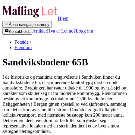
Hjem
Åpne navigasjonsmeny
Artikler
Hva er Let.no?
Logg inn
Kontakt oss
Forside
/
Eiendom
Sandviksbodene 65B
I de historiske og maritime omgivelsene i Sandviken finner du
Sandviksbodene 65, et sjarmerende kontorbygg med en unik
atmosfære. Bygningen har røtter tilbake til 1900 og byr på sjel og
karakter som skiller seg ut fra moderne kontorbygg. Eiendommen
består av ett kontorbygg på totalt rundt 1300 kvadratmeter.
Beliggenheten i Bergen gir en spesiell ro ved sjøfronten, samtidig
som det er kort avstand til sentrum. Området er godt tilknyttet
kollektivtransport, med nærmeste busstopp kun 200 meter unna.
Dette er en ideell eiendom for bedrifter som ønsker seg
representative lokaler med en sterk identitet i et av byens mest
særegne næringsområder.