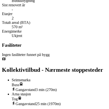
Butikkbygning
Sist renovert år
-
Etasjer
2
Totalt areal (BTA)
570 m²
Energimerke
Ukjent
Fasiliteter
Ingen fasiliteter funnet på bygg
Kollektivtilbud - Nærmeste stoppesteder
Seimsmarka
Buss
Gangavstand
3
min (
270
m)
Arna stasjon
Tog
Gangavstand
25
min (
1970
m)