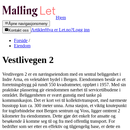
Hjem
Åpne navigasjonsmeny
Artikler
Hva er Let.no?
Logg inn
Kontakt oss
Forside
/
Eiendom
Vestlivegen 2
Vestlivegen 2 er en næringseiendom med en sentral beliggenhet i
Indre Arna, en veletablert bydel i Bergen. Eiendommen består av et
forretningsbygg på rundt 550 kvadratmeter, oppført i 1957. Med sin
praktiske plassering gir eiendommen nærhet til servicetilbudene i
området. Beliggenheten er svært gunstig med tanke på
kommunikasjon. Det er kort vei til kollektivtransport, med nærmeste
busstopp kun ca. 300 meter unna. Arna stasjon, et viktig knutepunkt
for togforbindelse mot Bergen sentrum og Voss, ligger omtrent 2
kilometer fra eiendommen. Dette gjør det enkelt for ansatte og
besøkende å komme seg til og fra med offentlig transport. For
bedrifter som ser etter en effektiv og tilgjengelig base, er dette en