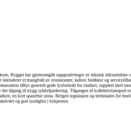
ntrum. Bygget har gjennomgått oppgraderinger av teknisk infrastruktur og
kluderer et mangfold av restauranter, kafeer, butikker og servicetilbu
earealene tilbyr generelt gode lysforhold fra vinduer, supplert med mode
r det tilgang til trygg sykkelparkering. Tilgangen til kollektivtranspor
rken, en kort spasertur unna. Bergen togstasjon og terminalen for hurti
ktivitet og god synlighet i bykjernen.