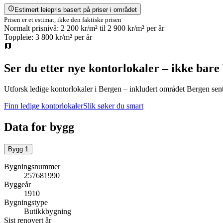
Estimert leiepris basert på priser i området
Prisen er et estimat, ikke den faktiske prisen
Normalt prisnivå:
2 200 kr/m²
til
2 900 kr/m²
per år
Toppleie:
3 800 kr/m²
per år
Ser du etter nye kontorlokaler – ikke bare
Utforsk ledige kontorlokaler i
Bergen
– inkludert området Bergen sen
Finn ledige kontorlokaler
Slik søker du smart
Data for bygg
Bygg
1
Bygningsnummer
257681990
Byggeår
1910
Bygningstype
Butikkbygning
Sist renovert år