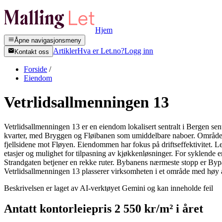
Hjem
Åpne navigasjonsmeny
Artikler
Hva er Let.no?
Logg inn
Kontakt oss
Forside
/
Eiendom
Vetrlidsallmenningen 13
Vetrlidsallmenningen 13 er en eiendom lokalisert sentralt i Bergen se
kvarter, med Bryggen og Fløibanen som umiddelbare naboer. Området in
fjellsidene mot Fløyen. Eiendommen har fokus på driftseffektivitet. Lei
etasjer og mulighet for tilpasning av kjøkkenløsninger. For syklende e
Strandgaten betjener en rekke ruter. Bybanens nærmeste stopp er Bypa
Vetrlidsallmenningen 13 plasserer virksomheten i et område med høy a
Beskrivelsen er laget av AI-verktøyet Gemini og kan inneholde feil
Antatt
kontorleiepris
2 550 kr/m²
i året