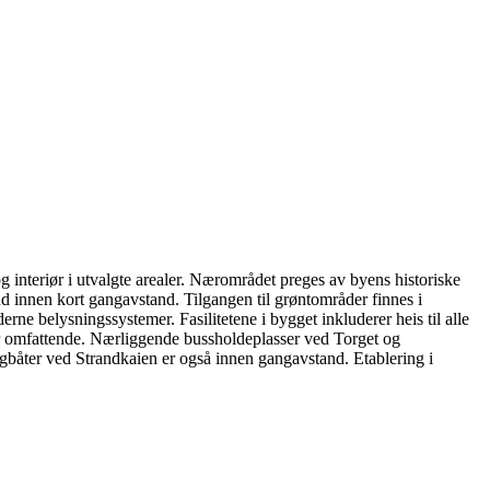
 interiør i utvalgte arealer. Nærområdet preges av byens historiske
d innen kort gangavstand. Tilgangen til grøntområder finnes i
rne belysningssystemer. Fasilitetene i bygget inkluderer heis til alle
t er omfattende. Nærliggende bussholdeplasser ved Torget og
gbåter ved Strandkaien er også innen gangavstand. Etablering i