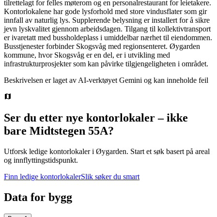
tilrettelagt for felles møterom og en personalrestaurant for leietakere.
Kontorlokalene har gode lysforhold med store vindusflater som gir
innfall av naturlig lys. Supplerende belysning er installert for å sikre
jevn lyskvalitet gjennom arbeidsdagen. Tilgang til kollektivtransport
er ivaretatt med bussholdeplass i umiddelbar nærhet til eiendommen.
Busstjenester forbinder Skogsvåg med regionsenteret. Øygarden
kommune, hvor Skogsvåg er en del, er i utvikling med
infrastrukturprosjekter som kan påvirke tilgjengeligheten i området.
Beskrivelsen er laget av AI-verktøyet Gemini og kan inneholde feil
Ser du etter nye kontorlokaler – ikke
bare
Midtstegen 55A
?
Utforsk ledige kontorlokaler i
Øygarden
.
Start et søk basert på areal
og innflyttingstidspunkt.
Finn ledige kontorlokaler
Slik søker du smart
Data for bygg