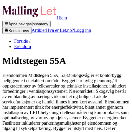
Hjem
Åpne navigasjonsmeny
Artikler
Hva er Let.no?
Logg inn
Kontakt oss
Forside
/
Eiendom
Midtstegen 55A
Eiendommen Midtstegen 55A, 5382 Skogsvåg er et kontorbygg
beliggende i et etablert område. Bygget har nylig gjennomgått
oppgraderinger av fellesarealer og tekniske installasjoner, inkludert
forbedringer i ventilasjonssystemet. Nærområdet i Skogsvåg består
av en blanding av næringsvirksomhet og boliger. Lokale
servicefunksjoner og handel finnes innen kort avstand. Eiendommen
har implementert tiltak for energieffektivitet, blant annet gjennom
installasjon av LED-belysning i fellesområder og kontorlokaler, samt
optimalisering av varme- og kjølesystemer. Bygget er energimerket.
Fasiliteter inkluderer parkeringsmuligheter på eiendommen og
tilgang til sykkelparkering. Bygget er utstyrt med heis. Det er