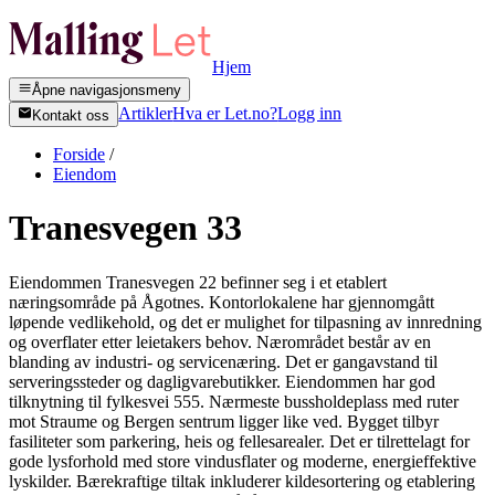
Hjem
Åpne navigasjonsmeny
Artikler
Hva er Let.no?
Logg inn
Kontakt oss
Forside
/
Eiendom
Tranesvegen 33
Eiendommen Tranesvegen 22 befinner seg i et etablert
næringsområde på Ågotnes. Kontorlokalene har gjennomgått
løpende vedlikehold, og det er mulighet for tilpasning av innredning
og overflater etter leietakers behov. Nærområdet består av en
blanding av industri- og servicenæring. Det er gangavstand til
serveringssteder og dagligvarebutikker. Eiendommen har god
tilknytning til fylkesvei 555. Nærmeste bussholdeplass med ruter
mot Straume og Bergen sentrum ligger like ved. Bygget tilbyr
fasiliteter som parkering, heis og fellesarealer. Det er tilrettelagt for
gode lysforhold med store vindusflater og moderne, energieffektive
lyskilder. Bærekraftige tiltak inkluderer kildesortering og etablering