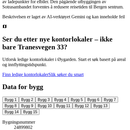
av ladepunkter for elbiler. Den pågående utbyggingen av
Sotrasambandet forventes å redusere reisetiden til Bergen sentrum.
Beskrivelsen er laget av AI-verktøyet Gemini og kan inneholde feil
Ser du etter nye kontorlokaler – ikke
bare
Tranesvegen 33
?
Utforsk ledige kontorlokaler i
Øygarden
.
Start et søk basert på areal
og innflyttingstidspunkt.
Finn ledige kontorlokaler
Slik søker du smart
Data for bygg
Bygg
1
Bygg
2
Bygg
3
Bygg
4
Bygg
5
Bygg
6
Bygg
7
Bygg
8
Bygg
9
Bygg
10
Bygg
11
Bygg
12
Bygg
13
Bygg
14
Bygg
15
Bygningsnummer
24899802