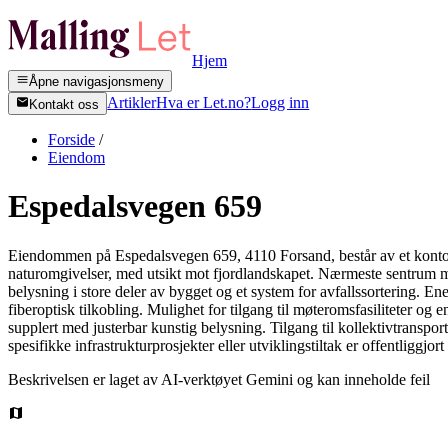
Hjem
Åpne navigasjonsmeny
Artikler
Hva er Let.no?
Logg inn
Kontakt oss
Forside
/
Eiendom
Espedalsvegen 659
Eiendommen på Espedalsvegen 659, 4110 Forsand, består av et kontor
naturomgivelser, med utsikt mot fjordlandskapet. Nærmeste sentrum med
belysning i store deler av bygget og et system for avfallssortering. Ener
fiberoptisk tilkobling. Mulighet for tilgang til møteromsfasiliteter og
supplert med justerbar kunstig belysning. Tilgang til kollektivtranspo
spesifikke infrastrukturprosjekter eller utviklingstiltak er offentligg
Beskrivelsen er laget av AI-verktøyet Gemini og kan inneholde feil