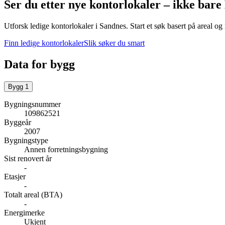
Ser du etter nye kontorlokaler – ikke bare
Utforsk ledige kontorlokaler i
Sandnes
.
Start et søk basert på areal og
Finn ledige kontorlokaler
Slik søker du smart
Data for bygg
Bygg
1
Bygningsnummer
109862521
Byggeår
2007
Bygningstype
Annen forretningsbygning
Sist renovert år
-
Etasjer
-
Totalt areal (BTA)
-
Energimerke
Ukjent