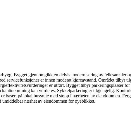
bygg. Bygget gjennomgikk en delvis modernisering av fellesarealer og
 servicefunksjoner er innen moderat kjøreavstand. Området tilbyr tilgang
gieffektivitetsvurderinger er utført. Bygget tilbyr parkeringsplasser for l
 en kantineordning kan vurderes. Sykkelparkering er tilgjengelig. Kontor
rt er basert på lokal bussrute med stopp i nærheten av eiendommen. Ferge
jort i umiddelbar nærhet av eiendommen for øyeblikket.