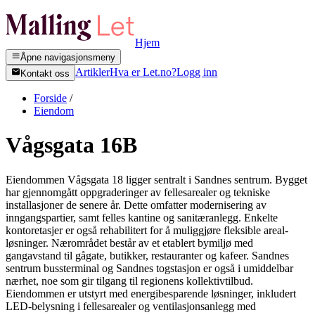
Hjem
Åpne navigasjonsmeny
Artikler
Hva er Let.no?
Logg inn
Kontakt oss
Forside
/
Eiendom
Vågsgata 16B
Eiendommen Vågsgata 18 ligger sentralt i Sandnes sentrum. Bygget
har gjennomgått oppgraderinger av fellesarealer og tekniske
installasjoner de senere år. Dette omfatter modernisering av
inngangspartier, samt felles kantine og sanitæranlegg. Enkelte
kontoretasjer er også rehabilitert for å muliggjøre fleksible areal-
løsninger. Nærområdet består av et etablert bymiljø med
gangavstand til gågate, butikker, restauranter og kafeer. Sandnes
sentrum bussterminal og Sandnes togstasjon er også i umiddelbar
nærhet, noe som gir tilgang til regionens kollektivtilbud.
Eiendommen er utstyrt med energibesparende løsninger, inkludert
LED-belysning i fellesarealer og ventilasjonsanlegg med