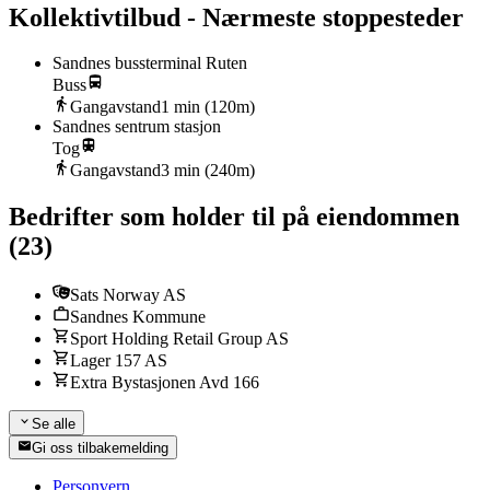
Kollektivtilbud - Nærmeste stoppesteder
Sandnes bussterminal Ruten
Buss
Gangavstand
1
min (
120
m)
Sandnes sentrum stasjon
Tog
Gangavstand
3
min (
240
m)
Bedrifter som holder til på eiendommen
(
23
)
Sats Norway AS
Sandnes Kommune
Sport Holding Retail Group AS
Lager 157 AS
Extra Bystasjonen Avd 166
Se alle
Gi oss tilbakemelding
Personvern