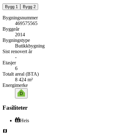
Bygg
1
Bygg
2
Bygningsnummer
469575565
Byggeår
2014
Bygningstype
Butikkbygning
Sist renovert år
-
Etasjer
6
Totalt areal (BTA)
8 424 m²
Energimerke
D
Fasiliteter
Heis