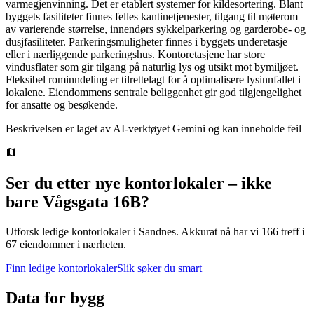
varmegjenvinning. Det er etablert systemer for kildesortering. Blant
byggets fasiliteter finnes felles kantinetjenester, tilgang til møterom
av varierende størrelse, innendørs sykkelparkering og garderobe- og
dusjfasiliteter. Parkeringsmuligheter finnes i byggets underetasje
eller i nærliggende parkeringshus. Kontoretasjene har store
vindusflater som gir tilgang på naturlig lys og utsikt mot bymiljøet.
Fleksibel rominndeling er tilrettelagt for å optimalisere lysinnfallet i
lokalene. Eiendommens sentrale beliggenhet gir god tilgjengelighet
for ansatte og besøkende.
Beskrivelsen er laget av AI-verktøyet Gemini og kan inneholde feil
Ser du etter nye kontorlokaler – ikke
bare
Vågsgata 16B
?
Utforsk ledige kontorlokaler i
Sandnes
.
Akkurat nå har vi 166 treff i
67 eiendommer i nærheten.
Finn ledige kontorlokaler
Slik søker du smart
Data for bygg