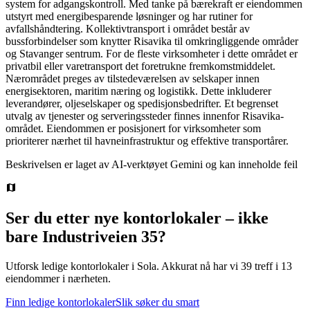
system for adgangskontroll. Med tanke på bærekraft er eiendommen
utstyrt med energibesparende løsninger og har rutiner for
avfallshåndtering. Kollektivtransport i området består av
bussforbindelser som knytter Risavika til omkringliggende områder
og Stavanger sentrum. For de fleste virksomheter i dette området er
privatbil eller varetransport det foretrukne fremkomstmiddelet.
Nærområdet preges av tilstedeværelsen av selskaper innen
energisektoren, maritim næring og logistikk. Dette inkluderer
leverandører, oljeselskaper og spedisjonsbedrifter. Et begrenset
utvalg av tjenester og serveringssteder finnes innenfor Risavika-
området. Eiendommen er posisjonert for virksomheter som
prioriterer nærhet til havneinfrastruktur og effektive transportårer.
Beskrivelsen er laget av AI-verktøyet Gemini og kan inneholde feil
Ser du etter nye kontorlokaler – ikke
bare
Industriveien 35
?
Utforsk ledige kontorlokaler i
Sola
.
Akkurat nå har vi 39 treff i 13
eiendommer i nærheten.
Finn ledige kontorlokaler
Slik søker du smart