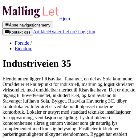
Hjem
Åpne navigasjonsmeny
Artikler
Hva er Let.no?
Logg inn
Kontakt oss
Forside
/
Eiendom
Industriveien 35
Eiendommen ligger i Risavika, Tananger, en del av Sola kommune.
Området er et knutepunkt for industriell, maritim og logistikkrelatert
virksomhet, med umiddelbar nærhet til Risavika havn. Det er direkte
tilgang til hovedveinettet, inkludert E39, og kort avstand til
Stavanger lufthavn Sola. Bygget, Risavika Havnering 3C, tilbyr
kontorlokaler. Interiøret er vedlikeholdt tilpasset moderne
kontorbruk. Lokaler er utstyrt med standard tekniske installasjoner
for oppvarming, ventilasjon og kjøling. Lysforholdene i
kontorenhetene sikres gjennom vinduer som gir naturlig lys,
komplementert med kunstig belysning. Fasiliteter inkluderer
parkeringsmuligheter tilknyttet eiendommen. Bygget har etablert