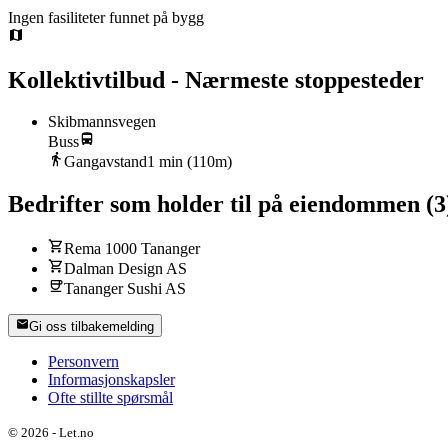
Ingen fasiliteter funnet på bygg
Kollektivtilbud - Nærmeste stoppesteder
Skibmannsvegen
Buss
Gangavstand
1
min (
110
m)
Bedrifter som holder til på eiendommen
(
3
Rema 1000 Tananger
Dalman Design AS
Tananger Sushi AS
Gi oss tilbakemelding
Personvern
Informasjonskapsler
Ofte stillte spørsmål
©
2026
-
Let.no