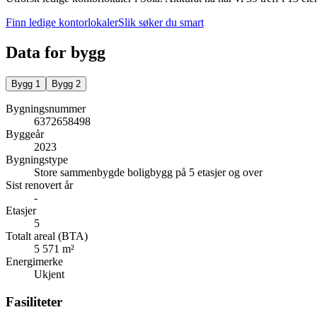
Finn ledige kontorlokaler
Slik søker du smart
Data for bygg
Bygg
1
Bygg
2
Bygningsnummer
6372658498
Byggeår
2023
Bygningstype
Store sammenbygde boligbygg på 5 etasjer og over
Sist renovert år
-
Etasjer
5
Totalt areal (BTA)
5 571 m²
Energimerke
Ukjent
Fasiliteter