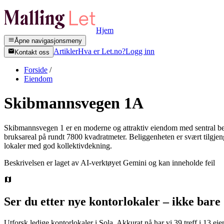
Hjem
Åpne navigasjonsmeny
Artikler
Hva er Let.no?
Logg inn
Kontakt oss
Forside
/
Eiendom
Skibmannsvegen 1A
Skibmannsvegen 1 er en moderne og attraktiv eiendom med sentral beli
bruksareal på rundt 7800 kvadratmeter. Beliggenheten er svært tilgjen
lokaler med god kollektivdekning.
Beskrivelsen er laget av AI-verktøyet Gemini og kan inneholde feil
Ser du etter nye kontorlokaler – ikke bare
Utforsk ledige kontorlokaler i
Sola
.
Akkurat nå har vi 39 treff i 13 e