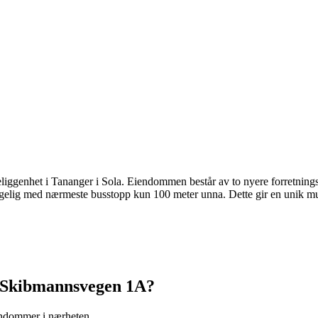
ggenhet i Tananger i Sola. Eiendommen består av to nyere forretningsby
gelig med nærmeste busstopp kun 100 meter unna. Dette gir en unik muli
Skibmannsvegen 1A
?
iendommer i nærheten.