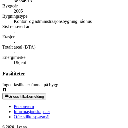
38354913
Byggeår
2005
Bygningstype
Kontor- og administrasjonsbygning, rådhus
Sist renovert år
-
Etasjer
-
Totalt areal (BTA)
-
Energimerke
Ukjent
Fasiliteter
Ingen fasiliteter funnet på bygg
Gi oss tilbakemelding
Personvern
Informasjonskapsler
Ofte stillte spørsmål
©
2026
-
Let.no