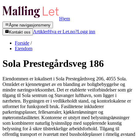
Hjem
Åpne navigasjonsmeny
Artikler
Hva er Let.no?
Logg inn
Kontakt oss
Forside
/
Eiendom
Sola Prestegårdsveg 186
Eiendommen er lokalisert i Sola Prestegårdsveg 206, 4055 Sola.
Området er kjennetegnet av en blanding av boligbebyggelse og
mindre næringsvirksomhet. Det er etablerte veiforbindelser som gir
tilgang til Sola sentrum og Stavanger lufthavn, som ligger i
nærheten. Bygningen er i vedlikeholdt stand, og kontorlokalene er
utformet for funksjonell bruk. Fasilitetene inkluderer
parkeringsplasser, fellesarealer, kjøkkenløsninger og
møteromsfasiliteter. Kontorene er utstyrt med belysningsløsninger
som kombinerer naturlig lysinnslipp med supplerende kunstig
belysning for å sikre tilstrekkelige arbeidsforhold. Tilgang til
offentlig transport er ivaretatt med bussholdeplasser i rimelig avstand