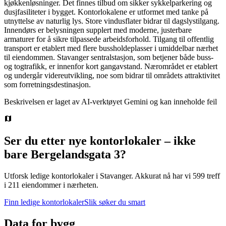
kjøkkenløsninger. Det finnes tilbud om sikker sykkelparkering og
dusjfasiliteter i bygget. Kontorlokalene er utformet med tanke på
utnyttelse av naturlig lys. Store vindusflater bidrar til dagslystilgang.
Innendørs er belysningen supplert med moderne, justerbare
armaturer for å sikre tilpassede arbeidsforhold. Tilgang til offentlig
transport er etablert med flere bussholdeplasser i umiddelbar nærhet
til eiendommen. Stavanger sentralstasjon, som betjener både buss-
og togtrafikk, er innenfor kort gangavstand. Nærområdet er etablert
og undergår videreutvikling, noe som bidrar til områdets attraktivitet
som forretningsdestinasjon.
Beskrivelsen er laget av AI-verktøyet Gemini og kan inneholde feil
Ser du etter nye kontorlokaler – ikke
bare
Bergelandsgata 3
?
Utforsk ledige kontorlokaler i
Stavanger
.
Akkurat nå har vi 599 treff
i 211 eiendommer i nærheten.
Finn ledige kontorlokaler
Slik søker du smart
Data for bygg