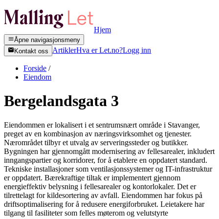
Hjem
Åpne navigasjonsmeny
Artikler
Hva er Let.no?
Logg inn
Kontakt oss
Forside
/
Eiendom
Bergelandsgata 3
Eiendommen er lokalisert i et sentrumsnært område i Stavanger,
preget av en kombinasjon av næringsvirksomhet og tjenester.
Nærområdet tilbyr et utvalg av serveringssteder og butikker.
Bygningen har gjennomgått modernisering av fellesarealer, inkludert
inngangspartier og korridorer, for å etablere en oppdatert standard.
Tekniske installasjoner som ventilasjonssystemer og IT-infrastruktur
er oppdatert. Bærekraftige tiltak er implementert gjennom
energieffektiv belysning i fellesarealer og kontorlokaler. Det er
tilrettelagt for kildesortering av avfall. Eiendommen har fokus på
driftsoptimalisering for å redusere energiforbruket. Leietakere har
tilgang til fasiliteter som felles møterom og velutstyrte