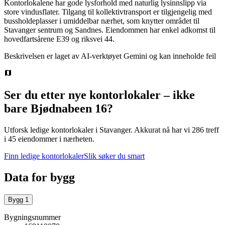
Kontorlokalene har gode lysforhold med naturlig lysinnslipp via
store vindusflater. Tilgang til kollektivtransport er tilgjengelig med
bussholdeplasser i umiddelbar nærhet, som knytter området til
Stavanger sentrum og Sandnes. Eiendommen har enkel adkomst til
hovedfartsårene E39 og riksvei 44.
Beskrivelsen er laget av AI-verktøyet Gemini og kan inneholde feil
Ser du etter nye kontorlokaler – ikke
bare
Bjødnabeen 16
?
Utforsk ledige kontorlokaler i
Stavanger
.
Akkurat nå har vi 286 treff
i 45 eiendommer i nærheten.
Finn ledige kontorlokaler
Slik søker du smart
Data for bygg
Bygg
1
Bygningsnummer