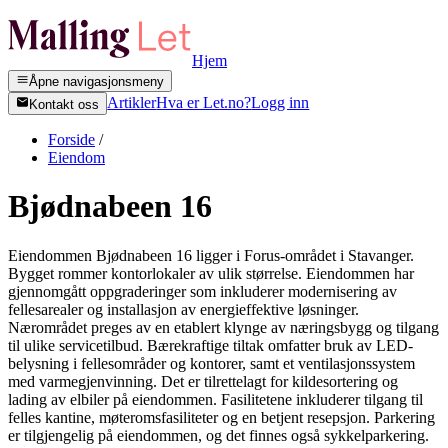
Hjem
Åpne navigasjonsmeny
Artikler
Hva er Let.no?
Logg inn
Kontakt oss
Forside
/
Eiendom
Bjødnabeen 16
Eiendommen Bjødnabeen 16 ligger i Forus-området i Stavanger.
Bygget rommer kontorlokaler av ulik størrelse. Eiendommen har
gjennomgått oppgraderinger som inkluderer modernisering av
fellesarealer og installasjon av energieffektive løsninger.
Nærområdet preges av en etablert klynge av næringsbygg og tilgang
til ulike servicetilbud. Bærekraftige tiltak omfatter bruk av LED-
belysning i fellesområder og kontorer, samt et ventilasjonssystem
med varmegjenvinning. Det er tilrettelagt for kildesortering og
lading av elbiler på eiendommen. Fasilitetene inkluderer tilgang til
felles kantine, møteromsfasiliteter og en betjent resepsjon. Parkering
er tilgjengelig på eiendommen, og det finnes også sykkelparkering.