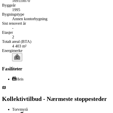
169110070
Byggeår
1995
Bygningstype
Annen kontorbygning
Sist renovert år
-
Etasjer
2
Totalt areal (BTA)
4 403 m²
Energimerke
C
Fasiliteter
Heis
Kollektivtilbud - Nærmeste stoppesteder
Torvmyrå