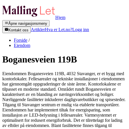
Hjem
Åpne navigasjonsmeny
Artikler
Hva er Let.no?
Logg inn
Kontakt oss
Forside
/
Eiendom
Boganesveien 119B
Eiendommen Boganesveien 119B, 4032 Stavanger, er et bygg med
kontorlokaler. Fellesarealer og tekniske installasjoner i eiendommen
har gjennomgått oppgraderinger de siste årene. Kontorlokalene er
tilpasset en moderne standard. Området rundt Boganesveien er
karakterisert av en blanding av næringsvirksomhet og boliger.
Nærliggende fasiliteter inkluderer dagligvarebutikker og spisesteder.
Tilgang til Stavanger sentrum er mulig via etablerte transportårer.
Eiendommen har implementert tiltak for energisparing, som
installasjon av LED-belysning i fellesarealer. Varmesystemet er
optimalisert for redusert energiforbruk. Det er tilrettelagt for lading
av elbiler på eiendommen. Blant fasilitetene finnes tilgang til