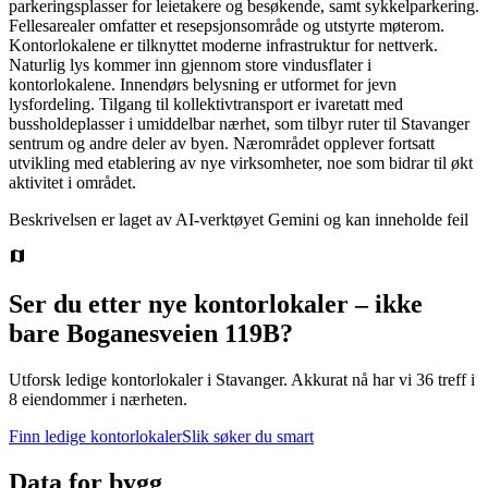
parkeringsplasser for leietakere og besøkende, samt sykkelparkering.
Fellesarealer omfatter et resepsjonsområde og utstyrte møterom.
Kontorlokalene er tilknyttet moderne infrastruktur for nettverk.
Naturlig lys kommer inn gjennom store vindusflater i
kontorlokalene. Innendørs belysning er utformet for jevn
lysfordeling. Tilgang til kollektivtransport er ivaretatt med
bussholdeplasser i umiddelbar nærhet, som tilbyr ruter til Stavanger
sentrum og andre deler av byen. Nærområdet opplever fortsatt
utvikling med etablering av nye virksomheter, noe som bidrar til økt
aktivitet i området.
Beskrivelsen er laget av AI-verktøyet Gemini og kan inneholde feil
Ser du etter nye kontorlokaler – ikke
bare
Boganesveien 119B
?
Utforsk ledige kontorlokaler i
Stavanger
.
Akkurat nå har vi 36 treff i
8 eiendommer i nærheten.
Finn ledige kontorlokaler
Slik søker du smart
Data for bygg