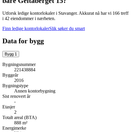
bare
Geitaberget 15
?
Utforsk ledige kontorlokaler i
Stavanger
.
Akkurat nå har vi 166 treff
i 42 eiendommer i nærheten.
Finn ledige kontorlokaler
Slik søker du smart
Data for bygg
Bygg
1
Bygningsnummer
221438884
Byggeår
2016
Bygningstype
Annen kontorbygning
Sist renovert år
-
Etasjer
2
Totalt areal (BTA)
888 m²
Energimerke