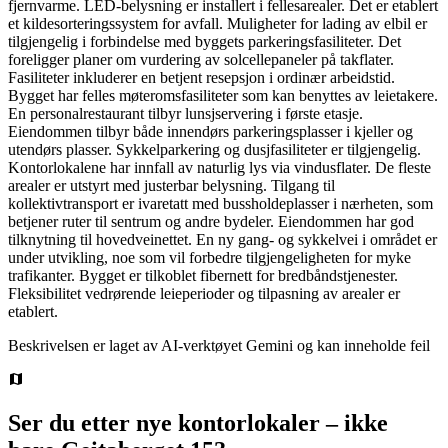
fjernvarme. LED-belysning er installert i fellesarealer. Det er etablert
et kildesorteringssystem for avfall. Muligheter for lading av elbil er
tilgjengelig i forbindelse med byggets parkeringsfasiliteter. Det
foreligger planer om vurdering av solcellepaneler på takflater.
Fasiliteter inkluderer en betjent resepsjon i ordinær arbeidstid.
Bygget har felles møteromsfasiliteter som kan benyttes av leietakere.
En personalrestaurant tilbyr lunsjservering i første etasje.
Eiendommen tilbyr både innendørs parkeringsplasser i kjeller og
utendørs plasser. Sykkelparkering og dusjfasiliteter er tilgjengelig.
Kontorlokalene har innfall av naturlig lys via vindusflater. De fleste
arealer er utstyrt med justerbar belysning. Tilgang til
kollektivtransport er ivaretatt med bussholdeplasser i nærheten, som
betjener ruter til sentrum og andre bydeler. Eiendommen har god
tilknytning til hovedveinettet. En ny gang- og sykkelvei i området er
under utvikling, noe som vil forbedre tilgjengeligheten for myke
trafikanter. Bygget er tilkoblet fibernett for bredbåndstjenester.
Fleksibilitet vedrørende leieperioder og tilpasning av arealer er
etablert.
Beskrivelsen er laget av AI-verktøyet Gemini og kan inneholde feil
Ser du etter nye kontorlokaler – ikke