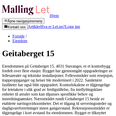
Hjem
Åpne navigasjonsmeny
Artikler
Hva er Let.no?
Logg inn
Kontakt oss
Forside
/
Eiendom
Geitaberget 15
Eiendommen på Geitaberget 15, 4031 Stavanger, er et kontorbygg
fordelt over flere etasjer. Bygget har gjennomgått oppgraderinger av
fellesarealer og tekniske installasjoner. Fellesområder som resepsjon,
trappeoppganger og heiser ble modernisert i 2022. Sanitetære
fasiliteter har også blitt oppgradert. Kontorlokalene er tilgjengelige
for leietakere i ulik grad av ferdigstillelse, fra innflyttingsklare
enheter til arealer som kan tilpasses spesifikke behov og
innredningsønsker. Nærområdet rundt Geitaberget 15 består av
etablerte næringsvirksomheter. Det er tilgang til serveringssteder og
dagligvareforretninger innen gangavstand. Rekreasjonsområder er
tilgjengelige i kort avstand fra eiendommen. Bygget er tilknyttet