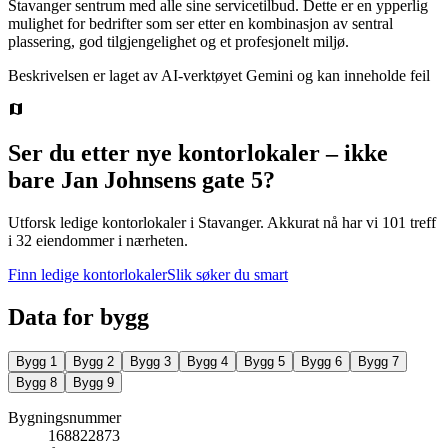
Stavanger sentrum med alle sine servicetilbud. Dette er en ypperlig
mulighet for bedrifter som ser etter en kombinasjon av sentral
plassering, god tilgjengelighet og et profesjonelt miljø.
Beskrivelsen er laget av AI-verktøyet Gemini og kan inneholde feil
Ser du etter nye kontorlokaler – ikke
bare
Jan Johnsens gate 5
?
Utforsk ledige kontorlokaler i
Stavanger
.
Akkurat nå har vi 101 treff
i 32 eiendommer i nærheten.
Finn ledige kontorlokaler
Slik søker du smart
Data for bygg
Bygg
1
Bygg
2
Bygg
3
Bygg
4
Bygg
5
Bygg
6
Bygg
7
Bygg
8
Bygg
9
Bygningsnummer
168822873