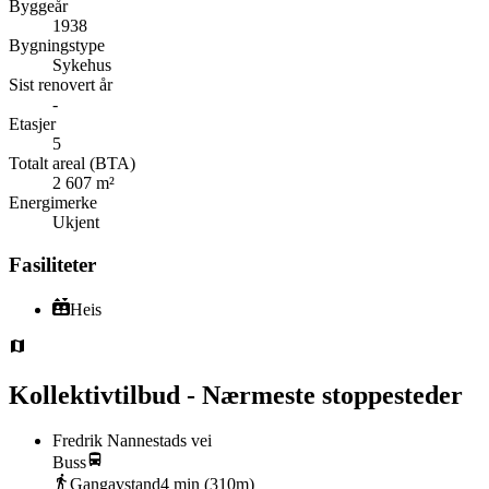
Byggeår
1938
Bygningstype
Sykehus
Sist renovert år
-
Etasjer
5
Totalt areal (BTA)
2 607 m²
Energimerke
Ukjent
Fasiliteter
Heis
Kollektivtilbud - Nærmeste stoppesteder
Fredrik Nannestads vei
Buss
Gangavstand
4
min (
310
m)