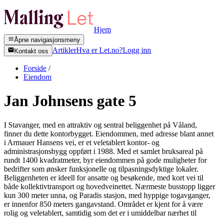
Hjem
Åpne navigasjonsmeny
Artikler
Hva er Let.no?
Logg inn
Kontakt oss
Forside
/
Eiendom
Jan Johnsens gate 5
I Stavanger, med en attraktiv og sentral beliggenhet på Våland,
finner du dette kontorbygget. Eiendommen, med adresse blant annet
i Armauer Hansens vei, er et veletablert kontor- og
administrasjonsbygg oppført i 1988. Med et samlet bruksareal på
rundt 1400 kvadratmeter, byr eiendommen på gode muligheter for
bedrifter som ønsker funksjonelle og tilpasningsdyktige lokaler.
Beliggenheten er ideell for ansatte og besøkende, med kort vei til
både kollektivtransport og hovedveinettet. Nærmeste busstopp ligger
kun 300 meter unna, og Paradis stasjon, med hyppige togavganger,
er innenfor 850 meters gangavstand. Området er kjent for å være
rolig og veletablert, samtidig som det er i umiddelbar nærhet til