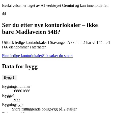
Beskrivelsen er laget av AI-verktøyet Gemini og kan inneholde feil
Ser du etter nye kontorlokaler – ikke
bare
Madlaveien 54B
?
Utforsk ledige kontorlokaler i
Stavanger
.
Akkurat nå har vi 154 treff
i 66 eiendommer i nærheten.
Finn ledige kontorlokaler
Slik søker du smart
Data for bygg
Bygg
1
Bygningsnummer
168801686
Byggeår
1932
Bygningstype
Store frittliggende boligbygg på 2 etasjer