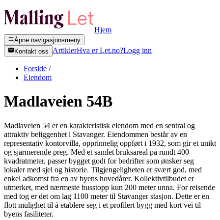
Hjem
Åpne navigasjonsmeny
Artikler
Hva er Let.no?
Logg inn
Kontakt oss
Forside
/
Eiendom
Madlaveien 54B
Madlaveien 54 er en karakteristisk eiendom med en sentral og
attraktiv beliggenhet i Stavanger. Eiendommen består av en
representativ kontorvilla, opprinnelig oppført i 1932, som gir et unikt
og sjarmerende preg. Med et samlet bruksareal på rundt 400
kvadratmeter, passer bygget godt for bedrifter som ønsker seg
lokaler med sjel og historie. Tilgjengeligheten er svært god, med
enkel adkomst fra en av byens hovedårer. Kollektivtilbudet er
utmerket, med nærmeste busstopp kun 200 meter unna. For reisende
med tog er det om lag 1100 meter til Stavanger stasjon. Dette er en
flott mulighet til å etablere seg i et profilert bygg med kort vei til
byens fasiliteter.