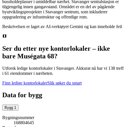
bussholdeplasser i umiddelbar nærhet. Stavanger sentralstasjon er
tilgjengelig innen gangavstand. Området er en del av pågående
byutviklingsprosjekter i Stavanger sentrum, som inkluderer
oppgradering av infrastruktur og offentlige rom.
Beskrivelsen er laget av AI-verktøyet Gemini og kan inneholde feil
Ser du etter nye kontorlokaler – ikke
bare
Muségata 68
?
Utforsk ledige kontorlokaler i
Stavanger
.
Akkurat nå har vi 138 treff
i 61 eiendommer i nærheten.
Finn ledige kontorlokaler
Slik søker du smart
Data for bygg
Bygg
1
Bygningsnummer
168804645