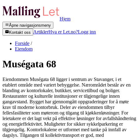
Hjem
Åpne navigasjonsmeny
Artikler
Hva er Let.no?
Logg inn
Kontakt oss
Forside
/
Eiendom
Muségata 68
Eiendommen Muségata 68 ligger i sentrum av Stavanger, i et
etablert område med variert bebyggelse. Nærområdet består av en
blanding av kontorlokaler, butikker, servicetilbud og boliger.
Restauranter og kulturelle institusjoner er tilgjengelige innen
gangavstand. Bygget har gjennomgått oppgraderinger for å møte
krav til moderne kontorbruk. Deler av eiendommen tilbyr
fellesfasiliteter som møterom og tilgang til kjøkkenløsninger. For
leietakere er det lagt vekt på effektive løsninger for avfallshåndtering
og energieffektivitet. Muligheter for sikker sykkelparkering er
tilgjengelig. Kontorlokalene er utformet med tanke på innfall av
dagslys. Tilgangen til kollektivtransport er god, med