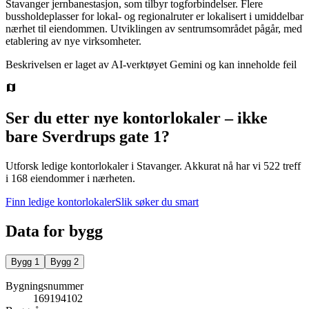
Stavanger jernbanestasjon, som tilbyr togforbindelser. Flere
bussholdeplasser for lokal- og regionalruter er lokalisert i umiddelbar
nærhet til eiendommen. Utviklingen av sentrumsområdet pågår, med
etablering av nye virksomheter.
Beskrivelsen er laget av AI-verktøyet Gemini og kan inneholde feil
Ser du etter nye kontorlokaler – ikke
bare
Sverdrups gate 1
?
Utforsk ledige kontorlokaler i
Stavanger
.
Akkurat nå har vi 522 treff
i 168 eiendommer i nærheten.
Finn ledige kontorlokaler
Slik søker du smart
Data for bygg
Bygg
1
Bygg
2
Bygningsnummer
169194102