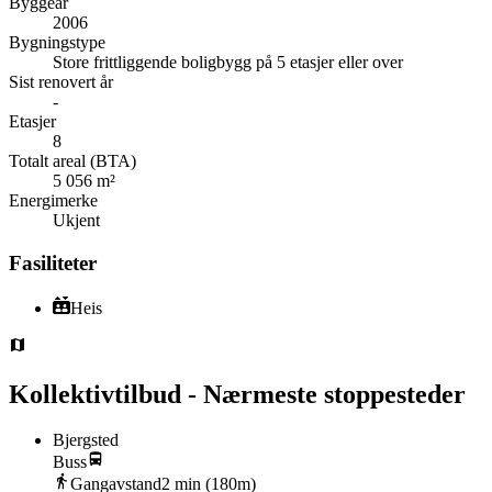
Byggeår
2006
Bygningstype
Store frittliggende boligbygg på 5 etasjer eller over
Sist renovert år
-
Etasjer
8
Totalt areal (BTA)
5 056 m²
Energimerke
Ukjent
Fasiliteter
Heis
Kollektivtilbud - Nærmeste stoppesteder
Bjergsted
Buss
Gangavstand
2
min (
180
m)