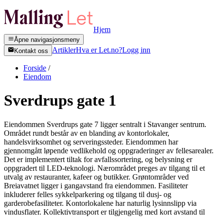
Hjem
Åpne navigasjonsmeny
Artikler
Hva er Let.no?
Logg inn
Kontakt oss
Forside
/
Eiendom
Sverdrups gate 1
Eiendommen Sverdrups gate 7 ligger sentralt i Stavanger sentrum.
Området rundt består av en blanding av kontorlokaler,
handelsvirksomhet og serveringssteder. Eiendommen har
gjennomgått løpende vedlikehold og oppgraderinger av fellesarealer.
Det er implementert tiltak for avfallssortering, og belysning er
oppgradert til LED-teknologi. Nærområdet preges av tilgang til et
utvalg av restauranter, kafeer og butikker. Grøntområder ved
Breiavatnet ligger i gangavstand fra eiendommen. Fasiliteter
inkluderer felles sykkelparkering og tilgang til dusj- og
garderobefasiliteter. Kontorlokalene har naturlig lysinnslipp via
vindusflater. Kollektivtransport er tilgjengelig med kort avstand til