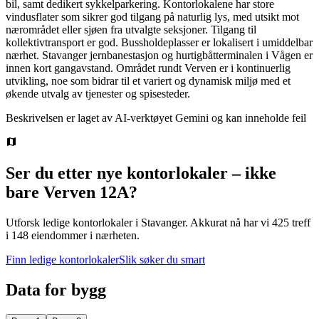
bil, samt dedikert sykkelparkering. Kontorlokalene har store
vindusflater som sikrer god tilgang på naturlig lys, med utsikt mot
nærområdet eller sjøen fra utvalgte seksjoner. Tilgang til
kollektivtransport er god. Bussholdeplasser er lokalisert i umiddelbar
nærhet. Stavanger jernbanestasjon og hurtigbåtterminalen i Vågen er
innen kort gangavstand. Området rundt Verven er i kontinuerlig
utvikling, noe som bidrar til et variert og dynamisk miljø med et
økende utvalg av tjenester og spisesteder.
Beskrivelsen er laget av AI-verktøyet Gemini og kan inneholde feil
Ser du etter nye kontorlokaler – ikke
bare
Verven 12A
?
Utforsk ledige kontorlokaler i
Stavanger
.
Akkurat nå har vi 425 treff
i 148 eiendommer i nærheten.
Finn ledige kontorlokaler
Slik søker du smart
Data for bygg