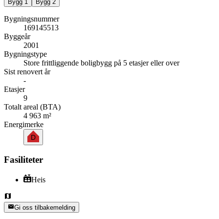
Bygg
1
Bygg
2
Bygningsnummer
169145513
Byggeår
2001
Bygningstype
Store frittliggende boligbygg på 5 etasjer eller over
Sist renovert år
-
Etasjer
9
Totalt areal (BTA)
4 963 m²
Energimerke
D
Fasiliteter
Heis
Gi oss tilbakemelding