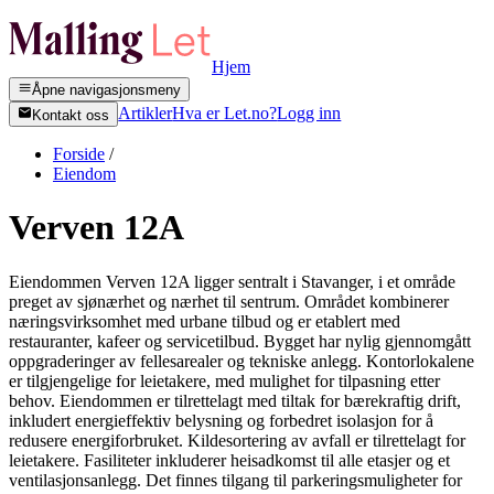
Hjem
Åpne navigasjonsmeny
Artikler
Hva er Let.no?
Logg inn
Kontakt oss
Forside
/
Eiendom
Verven 12A
Eiendommen Verven 12A ligger sentralt i Stavanger, i et område
preget av sjønærhet og nærhet til sentrum. Området kombinerer
næringsvirksomhet med urbane tilbud og er etablert med
restauranter, kafeer og servicetilbud. Bygget har nylig gjennomgått
oppgraderinger av fellesarealer og tekniske anlegg. Kontorlokalene
er tilgjengelige for leietakere, med mulighet for tilpasning etter
behov. Eiendommen er tilrettelagt med tiltak for bærekraftig drift,
inkludert energieffektiv belysning og forbedret isolasjon for å
redusere energiforbruket. Kildesortering av avfall er tilrettelagt for
leietakere. Fasiliteter inkluderer heisadkomst til alle etasjer og et
ventilasjonsanlegg. Det finnes tilgang til parkeringsmuligheter for