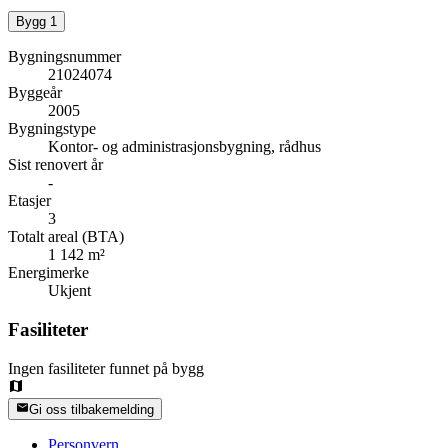
Bygg
1
Bygningsnummer
21024074
Byggeår
2005
Bygningstype
Kontor- og administrasjonsbygning, rådhus
Sist renovert år
-
Etasjer
3
Totalt areal (BTA)
1 142 m²
Energimerke
Ukjent
Fasiliteter
Ingen fasiliteter funnet på bygg
Gi oss tilbakemelding
Personvern