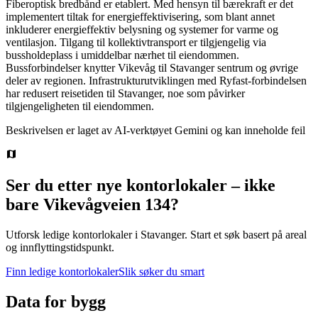
Fiberoptisk bredbånd er etablert. Med hensyn til bærekraft er det
implementert tiltak for energieffektivisering, som blant annet
inkluderer energieffektiv belysning og systemer for varme og
ventilasjon. Tilgang til kollektivtransport er tilgjengelig via
bussholdeplass i umiddelbar nærhet til eiendommen.
Bussforbindelser knytter Vikevåg til Stavanger sentrum og øvrige
deler av regionen. Infrastrukturutviklingen med Ryfast-forbindelsen
har redusert reisetiden til Stavanger, noe som påvirker
tilgjengeligheten til eiendommen.
Beskrivelsen er laget av AI-verktøyet Gemini og kan inneholde feil
Ser du etter nye kontorlokaler – ikke
bare
Vikevågveien 134
?
Utforsk ledige kontorlokaler i
Stavanger
.
Start et søk basert på areal
og innflyttingstidspunkt.
Finn ledige kontorlokaler
Slik søker du smart
Data for bygg