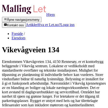
Hjem
Åpne navigasjonsmeny
Artikler
Hva er Let.no?
Logg inn
Kontakt oss
Forside
/
Eiendom
Vikevågveien 134
Eiendommen Vikevågveien 134, 4150 Rennesøy, er et kontorbygg
beliggende i Vikevåg sentrum. Lokalene er vedlikeholdt med
standardiserte overflater og tekniske installasjoner. Mulighet for
tilpasning av planløsning til individuelle behov kan vurderes. Store
vindusflater bidrar til naturlig lysinnslipp. Belysning er installert for
å gi et funksjonelt arbeidsmiljø. Nærområdet i Vikevåg kjennetegnes
av en blanding av boliger og lokale næringsvirksomheter. Det er
kort avstand til dagligvarebutikker og servicetilbud. Området har
nærhet til sjøen og grønne lunger. For leietakere er det tilgang til
parkeringsplasser. Bygget er utstyrt med heis og har tilrettelagte
fellesarealer som kan inkludere møterom og kantinefasiliteter.