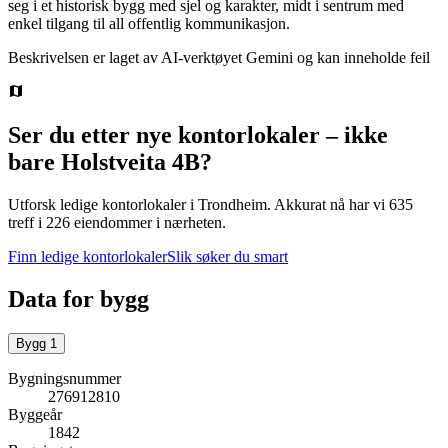
seg i et historisk bygg med sjel og karakter, midt i sentrum med
enkel tilgang til all offentlig kommunikasjon.
Beskrivelsen er laget av AI-verktøyet Gemini og kan inneholde feil
Ser du etter nye kontorlokaler – ikke
bare
Holstveita 4B
?
Utforsk ledige kontorlokaler i
Trondheim
.
Akkurat nå har vi 635
treff i 226 eiendommer i nærheten.
Finn ledige kontorlokaler
Slik søker du smart
Data for bygg
Bygg
1
Bygningsnummer
276912810
Byggeår
1842