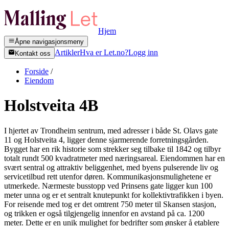
Hjem
Åpne navigasjonsmeny
Artikler
Hva er Let.no?
Logg inn
Kontakt oss
Forside
/
Eiendom
Holstveita 4B
I hjertet av Trondheim sentrum, med adresser i både St. Olavs gate
11 og Holstveita 4, ligger denne sjarmerende forretningsgården.
Bygget har en rik historie som strekker seg tilbake til 1842 og tilbyr
totalt rundt 500 kvadratmeter med næringsareal. Eiendommen har en
svært sentral og attraktiv beliggenhet, med byens pulserende liv og
servicetilbud rett utenfor døren. Kommunikasjonsmulighetene er
utmerkede. Nærmeste busstopp ved Prinsens gate ligger kun 100
meter unna og er et sentralt knutepunkt for kollektivtrafikken i byen.
For reisende med tog er det omtrent 750 meter til Skansen stasjon,
og trikken er også tilgjengelig innenfor en avstand på ca. 1200
meter. Dette er en unik mulighet for bedrifter som ønsker å etablere