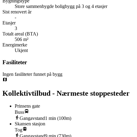
Bygningstype
Store sammenbygde boligbygg på 3 og 4 etasjer
Sist renovert år
-
Etasjer
3
Totalt areal (BTA)
506 m²
Energimerke
Ukjent
Fasiliteter
Ingen fasiliteter funnet på bygg
Kollektivtilbud - Nærmeste stoppesteder
Prinsens gate
Buss
Gangavstand
1
min (
100
m)
Skansen stasjon
Tog
Gangavstand
9
min (
730
m)