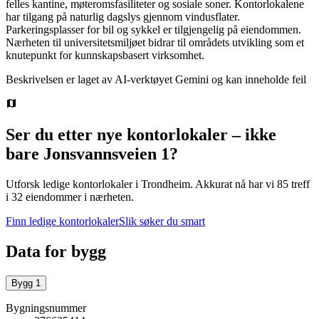
felles kantine, møteromsfasiliteter og sosiale soner. Kontorlokalene
har tilgang på naturlig dagslys gjennom vindusflater.
Parkeringsplasser for bil og sykkel er tilgjengelig på eiendommen.
Nærheten til universitetsmiljøet bidrar til områdets utvikling som et
knutepunkt for kunnskapsbasert virksomhet.
Beskrivelsen er laget av AI-verktøyet Gemini og kan inneholde feil
Ser du etter nye kontorlokaler – ikke
bare
Jonsvannsveien 1
?
Utforsk ledige kontorlokaler i
Trondheim
.
Akkurat nå har vi 85 treff
i 32 eiendommer i nærheten.
Finn ledige kontorlokaler
Slik søker du smart
Data for bygg
Bygg
1
Bygningsnummer