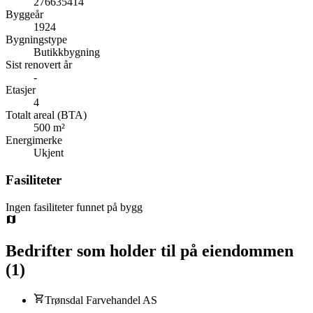
276635414
Byggeår
1924
Bygningstype
Butikkbygning
Sist renovert år
-
Etasjer
4
Totalt areal (BTA)
500 m²
Energimerke
Ukjent
Fasiliteter
Ingen fasiliteter funnet på bygg
Bedrifter som holder til på eiendommen
(
1
)
Trønsdal Farvehandel AS