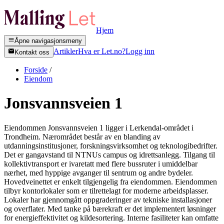
Hjem
Åpne navigasjonsmeny
Artikler
Hva er Let.no?
Logg inn
Kontakt oss
Forside
/
Eiendom
Jonsvannsveien 1
Eiendommen Jonsvannsveien 1 ligger i Lerkendal-området i
Trondheim. Nærområdet består av en blanding av
utdanningsinstitusjoner, forskningsvirksomhet og teknologibedrifter.
Det er gangavstand til NTNUs campus og idrettsanlegg. Tilgang til
kollektivtransport er ivaretatt med flere bussruter i umiddelbar
nærhet, med hyppige avganger til sentrum og andre bydeler.
Hovedveinettet er enkelt tilgjengelig fra eiendommen. Eiendommen
tilbyr kontorlokaler som er tilrettelagt for moderne arbeidsplasser.
Lokaler har gjennomgått oppgraderinger av tekniske installasjoner
og overflater. Med tanke på bærekraft er det implementert løsninger
for energieffektivitet og kildesortering. Interne fasiliteter kan omfatte