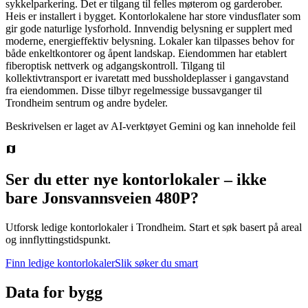
sykkelparkering. Det er tilgang til felles møterom og garderober.
Heis er installert i bygget. Kontorlokalene har store vindusflater som
gir gode naturlige lysforhold. Innvendig belysning er supplert med
moderne, energieffektiv belysning. Lokaler kan tilpasses behov for
både enkeltkontorer og åpent landskap. Eiendommen har etablert
fiberoptisk nettverk og adgangskontroll. Tilgang til
kollektivtransport er ivaretatt med bussholdeplasser i gangavstand
fra eiendommen. Disse tilbyr regelmessige bussavganger til
Trondheim sentrum og andre bydeler.
Beskrivelsen er laget av AI-verktøyet Gemini og kan inneholde feil
Ser du etter nye kontorlokaler – ikke
bare
Jonsvannsveien 480P
?
Utforsk ledige kontorlokaler i
Trondheim
.
Start et søk basert på areal
og innflyttingstidspunkt.
Finn ledige kontorlokaler
Slik søker du smart
Data for bygg