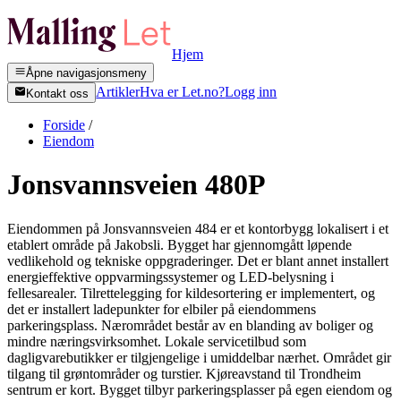
Hjem
Åpne navigasjonsmeny
Artikler
Hva er Let.no?
Logg inn
Kontakt oss
Forside
/
Eiendom
Jonsvannsveien 480P
Eiendommen på Jonsvannsveien 484 er et kontorbygg lokalisert i et
etablert område på Jakobsli. Bygget har gjennomgått løpende
vedlikehold og tekniske oppgraderinger. Det er blant annet installert
energieffektive oppvarmingssystemer og LED-belysning i
fellesarealer. Tilrettelegging for kildesortering er implementert, og
det er installert ladepunkter for elbiler på eiendommens
parkeringsplass. Nærområdet består av en blanding av boliger og
mindre næringsvirksomhet. Lokale servicetilbud som
dagligvarebutikker er tilgjengelige i umiddelbar nærhet. Området gir
tilgang til grøntområder og turstier. Kjøreavstand til Trondheim
sentrum er kort. Bygget tilbyr parkeringsplasser på egen eiendom og