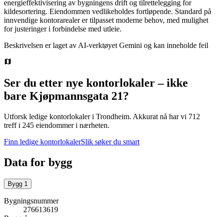
energieffektivisering av bygningens drift og tilrettelegging for
kildesortering. Eiendommen vedlikeholdes fortløpende. Standard på
innvendige kontorarealer er tilpasset moderne behov, med mulighet
for justeringer i forbindelse med utleie.
Beskrivelsen er laget av AI-verktøyet Gemini og kan inneholde feil
Ser du etter nye kontorlokaler – ikke
bare
Kjøpmannsgata 21
?
Utforsk ledige kontorlokaler i
Trondheim
.
Akkurat nå har vi 712
treff i 245 eiendommer i nærheten.
Finn ledige kontorlokaler
Slik søker du smart
Data for bygg
Bygg
1
Bygningsnummer
276613619