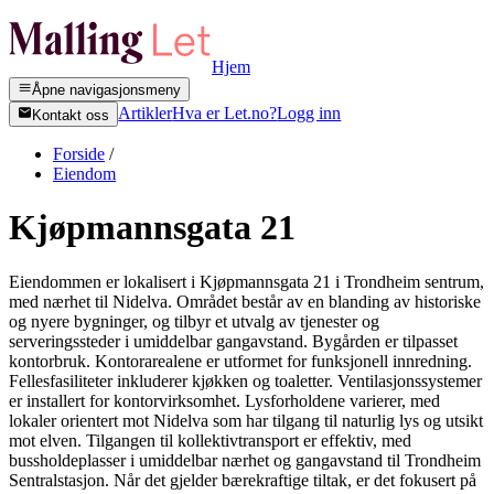
Hjem
Åpne navigasjonsmeny
Artikler
Hva er Let.no?
Logg inn
Kontakt oss
Forside
/
Eiendom
Kjøpmannsgata 21
Eiendommen er lokalisert i Kjøpmannsgata 21 i Trondheim sentrum,
med nærhet til Nidelva. Området består av en blanding av historiske
og nyere bygninger, og tilbyr et utvalg av tjenester og
serveringssteder i umiddelbar gangavstand. Bygården er tilpasset
kontorbruk. Kontorarealene er utformet for funksjonell innredning.
Fellesfasiliteter inkluderer kjøkken og toaletter. Ventilasjonssystemer
er installert for kontorvirksomhet. Lysforholdene varierer, med
lokaler orientert mot Nidelva som har tilgang til naturlig lys og utsikt
mot elven. Tilgangen til kollektivtransport er effektiv, med
bussholdeplasser i umiddelbar nærhet og gangavstand til Trondheim
Sentralstasjon. Når det gjelder bærekraftige tiltak, er det fokusert på