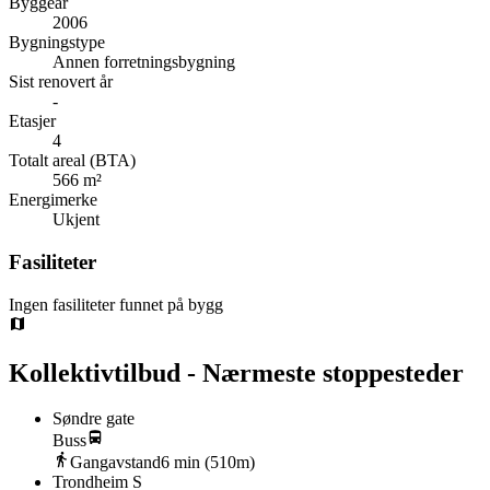
Byggeår
2006
Bygningstype
Annen forretningsbygning
Sist renovert år
-
Etasjer
4
Totalt areal (BTA)
566 m²
Energimerke
Ukjent
Fasiliteter
Ingen fasiliteter funnet på bygg
Kollektivtilbud - Nærmeste stoppesteder
Søndre gate
Buss
Gangavstand
6
min (
510
m)
Trondheim S