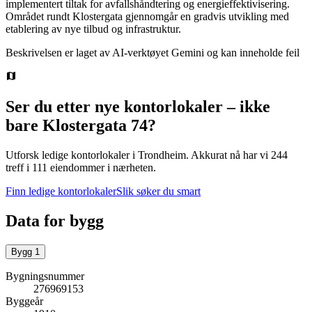
implementert tiltak for avfallshåndtering og energieffektivisering.
Området rundt Klostergata gjennomgår en gradvis utvikling med
etablering av nye tilbud og infrastruktur.
Beskrivelsen er laget av AI-verktøyet Gemini og kan inneholde feil
Ser du etter nye kontorlokaler – ikke
bare
Klostergata 74
?
Utforsk ledige kontorlokaler i
Trondheim
.
Akkurat nå har vi 244
treff i 111 eiendommer i nærheten.
Finn ledige kontorlokaler
Slik søker du smart
Data for bygg
Bygg
1
Bygningsnummer
276969153
Byggeår