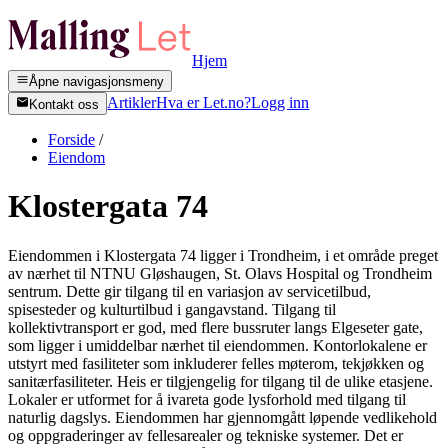
Hjem
Åpne navigasjonsmeny
Artikler
Hva er Let.no?
Logg inn
Kontakt oss
Forside
/
Eiendom
Klostergata 74
Eiendommen i Klostergata 74 ligger i Trondheim, i et område preget
av nærhet til NTNU Gløshaugen, St. Olavs Hospital og Trondheim
sentrum. Dette gir tilgang til en variasjon av servicetilbud,
spisesteder og kulturtilbud i gangavstand. Tilgang til
kollektivtransport er god, med flere bussruter langs Elgeseter gate,
som ligger i umiddelbar nærhet til eiendommen. Kontorlokalene er
utstyrt med fasiliteter som inkluderer felles møterom, tekjøkken og
sanitærfasiliteter. Heis er tilgjengelig for tilgang til de ulike etasjene.
Lokaler er utformet for å ivareta gode lysforhold med tilgang til
naturlig dagslys. Eiendommen har gjennomgått løpende vedlikehold
og oppgraderinger av fellesarealer og tekniske systemer. Det er