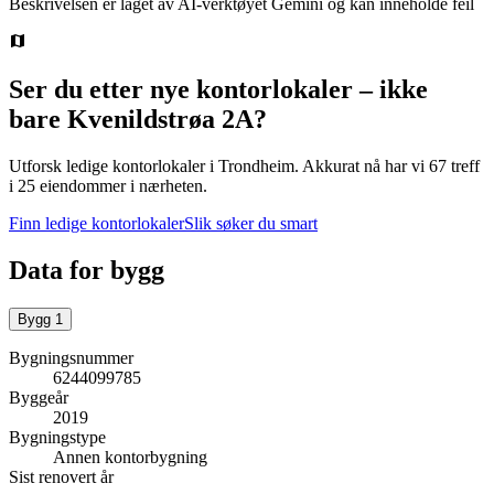
Beskrivelsen er laget av AI-verktøyet Gemini og kan inneholde feil
Ser du etter nye kontorlokaler – ikke
bare
Kvenildstrøa 2A
?
Utforsk ledige kontorlokaler i
Trondheim
.
Akkurat nå har vi 67 treff
i 25 eiendommer i nærheten.
Finn ledige kontorlokaler
Slik søker du smart
Data for bygg
Bygg
1
Bygningsnummer
6244099785
Byggeår
2019
Bygningstype
Annen kontorbygning
Sist renovert år