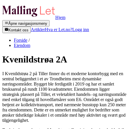
Hjem
Åpne navigasjonsmeny
Artikler
Hva er Let.no?
Logg inn
Kontakt oss
Forside
/
Eiendom
Kvenildstrøa 2A
I Kvenildstrøa 2 på Tiller finner du et moderne kontorbygg med en
sentral beliggenhet i et av Trondheims mest dynamiske
næringsområder. Bygget ble ferdigstilt i 2019 og har et samlet
bruksareal på rundt 1100 kvadratmeter. Eiendommen ligger
strategisk plassert på Tiller, et veletablert handels- og næringsområde
med enkel tilgang til hovedfartsårer som E6. Området er også godt
betjent av kollektivtransport, med nærmeste busstopp kun 250 meter
fra eiendommen. Dette er en utmerket mulighet for bedrifter som
ønsker tidsriktige lokaler i et område med høy aktivitet og svært god
tilgjengelighet.