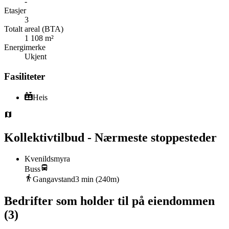
-
Etasjer
3
Totalt areal (BTA)
1 108 m²
Energimerke
Ukjent
Fasiliteter
Heis
Kollektivtilbud - Nærmeste stoppesteder
Kvenildsmyra
Buss
Gangavstand
3
min (
240
m)
Bedrifter som holder til på eiendommen
(
3
)