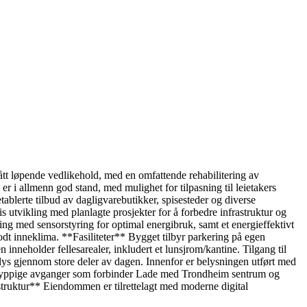
t løpende vedlikehold, med en omfattende rehabilitering av
er i allmenn god stand, med mulighet for tilpasning til leietakers
lerte tilbud av dagligvarebutikker, spisesteder og diverse
utvikling med planlagte prosjekter for å forbedre infrastruktur og
g med sensorstyring for optimal energibruk, samt et energieffektivt
odt inneklima. **Fasiliteter** Bygget tilbyr parkering på egen
 inneholder fellesarealer, inkludert et lunsjrom/kantine. Tilgang til
gslys gjennom store deler av dagen. Innenfor er belysningen utført med
ed hyppige avganger som forbinder Lade med Trondheim sentrum og
struktur** Eiendommen er tilrettelagt med moderne digital