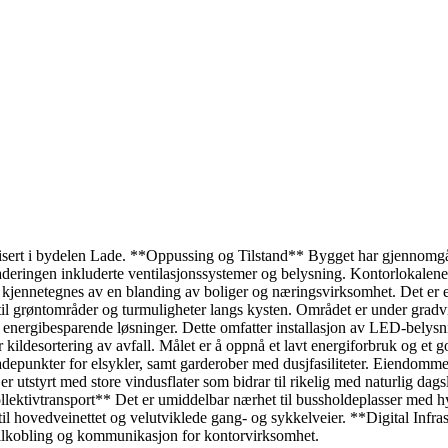
ert i bydelen Lade. **Oppussing og Tilstand** Bygget har gjennomgåt
raderingen inkluderte ventilasjonssystemer og belysning. Kontorlokalene 
nnetegnes av en blanding av boliger og næringsvirksomhet. Det er etab
l grøntområder og turmuligheter langs kysten. Området er under gradvis 
nergibesparende løsninger. Dette omfatter installasjon av LED-belysnin
kildesortering av avfall. Målet er å oppnå et lavt energiforbruk og et g
ladepunkter for elsykler, samt garderober med dusjfasiliteter. Eiendommen
er utstyrt med store vindusflater som bidrar til rikelig med naturlig da
l Kollektivtransport** Det er umiddelbar nærhet til bussholdeplasser m
l hovedveinettet og velutviklede gang- og sykkelveier. **Digital Infra
r tilkobling og kommunikasjon for kontorvirksomhet.