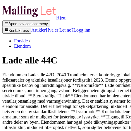
Hjem
Åpne navigasjonsmeny
Artikler
Hva er Let.no?
Logg inn
Kontakt oss
Forside
/
Eiendom
Lade alle 44C
Eiendommen Lade alle 42D, 7040 Trondheim, er et kontorbygg lokalis
fellesarealer og tekniske installasjoner ferdigstilt i 2023. Denne oppg
spesifikke behov og innredningsvalg. **Nærområde** Lade-området kje
servicefunksjoner innen gangavstand. Beliggenheten gir også nærhet ti
utvide tilbud. **Bærekraftige Tiltak** Eiendommen har implementert e
ventilasjonsanlegg med varmegjenvinning. Det er etablert systemer for 
eiendom for ansatte. Det er tilrettelagt for sykkelparkering, inkludert 
heis er en del av standardfasilitetene. **Lysforhold** Kontorlokalene 
armaturer som gir mulighet for justering av lysstyrke. **Tilgang ti
andre deler av byen. Eiendommen har også gode tilknytningspunkter ti
infrastruktur, inkludert fiberoptisk nettverk, som støtter behovene fo