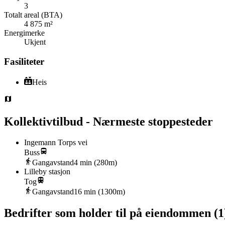
3
Totalt areal (BTA)
4 875 m²
Energimerke
Ukjent
Fasiliteter
Heis
Kollektivtilbud - Nærmeste stoppesteder
Ingemann Torps vei
Buss
Gangavstand
4
min (
280
m)
Lilleby stasjon
Tog
Gangavstand
16
min (
1300
m)
Bedrifter som holder til på eiendommen
(
1