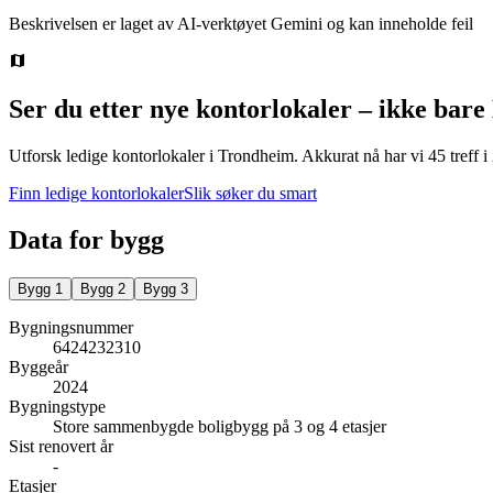
Beskrivelsen er laget av AI-verktøyet Gemini og kan inneholde feil
Ser du etter nye kontorlokaler – ikke bare
Utforsk ledige kontorlokaler i
Trondheim
.
Akkurat nå har vi 45 treff 
Finn ledige kontorlokaler
Slik søker du smart
Data for bygg
Bygg
1
Bygg
2
Bygg
3
Bygningsnummer
6424232310
Byggeår
2024
Bygningstype
Store sammenbygde boligbygg på 3 og 4 etasjer
Sist renovert år
-
Etasjer