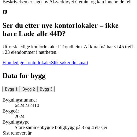
Beskrivelsen er laget av AI-verktøyet Gemini og kan inneholde feil
Ser du etter nye kontorlokaler – ikke
bare
Lade alle 44D
?
Utforsk ledige kontorlokaler i
Trondheim
.
Akkurat nå har vi 45 treff
i 23 eiendommer i nærheten.
Finn ledige kontorlokaler
Slik søker du smart
Data for bygg
Bygg
1
Bygg
2
Bygg
3
Bygningsnummer
6424232310
Byggeår
2024
Bygningstype
Store sammenbygde boligbygg på 3 og 4 etasjer
Sist renovert år