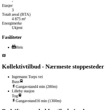
-
Etasjer
3
Totalt areal (BTA)
4 875 m²
Energimerke
Ukjent
Fasiliteter
Heis
Kollektivtilbud - Nærmeste stoppesteder
Ingemann Torps vei
Buss
Gangavstand
4
min (
280
m)
Lilleby stasjon
Tog
Gangavstand
16
min (
1300
m)