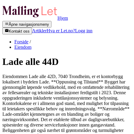
Hjem
Åpne navigasjonsmeny
Artikler
Hva er Let.no?
Logg inn
Kontakt oss
Forside
/
Eiendom
Lade alle 44D
Eiendommen Lade alle 42D, 7040 Trondheim, er et kontorbygg
lokalisert i bydelen Lade. **Oppussing og Tilstand** Bygget har
gjennomgått løpende vedlikehold, med en omfattende rehabilitering
av fellesarealer og tekniske installasjoner ferdigstilt i 2023. Denne
oppgraderingen inkluderte ventilasjonssystemer og belysning.
Kontorlokalene er i allmenn god stand, med mulighet for tilpasning
til leietakers spesifikke behov og innredningsvalg. **Nærområde**
Lade-området kjennetegnes av en blanding av boliger og
næringsvirksomhet. Det er etablerte tilbud av dagligvarebutikker,
spisesteder og diverse servicefunksjoner innen gangavstand.
Beliggenheten gir også nærhet til grøntområder og turmuligheter