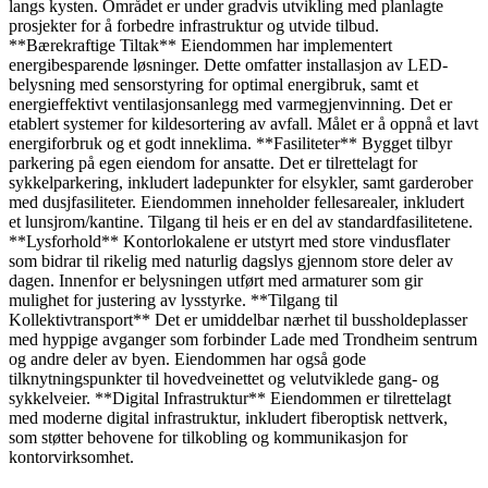
langs kysten. Området er under gradvis utvikling med planlagte
prosjekter for å forbedre infrastruktur og utvide tilbud.
**Bærekraftige Tiltak** Eiendommen har implementert
energibesparende løsninger. Dette omfatter installasjon av LED-
belysning med sensorstyring for optimal energibruk, samt et
energieffektivt ventilasjonsanlegg med varmegjenvinning. Det er
etablert systemer for kildesortering av avfall. Målet er å oppnå et lavt
energiforbruk og et godt inneklima. **Fasiliteter** Bygget tilbyr
parkering på egen eiendom for ansatte. Det er tilrettelagt for
sykkelparkering, inkludert ladepunkter for elsykler, samt garderober
med dusjfasiliteter. Eiendommen inneholder fellesarealer, inkludert
et lunsjrom/kantine. Tilgang til heis er en del av standardfasilitetene.
**Lysforhold** Kontorlokalene er utstyrt med store vindusflater
som bidrar til rikelig med naturlig dagslys gjennom store deler av
dagen. Innenfor er belysningen utført med armaturer som gir
mulighet for justering av lysstyrke. **Tilgang til
Kollektivtransport** Det er umiddelbar nærhet til bussholdeplasser
med hyppige avganger som forbinder Lade med Trondheim sentrum
og andre deler av byen. Eiendommen har også gode
tilknytningspunkter til hovedveinettet og velutviklede gang- og
sykkelveier. **Digital Infrastruktur** Eiendommen er tilrettelagt
med moderne digital infrastruktur, inkludert fiberoptisk nettverk,
som støtter behovene for tilkobling og kommunikasjon for
kontorvirksomhet.