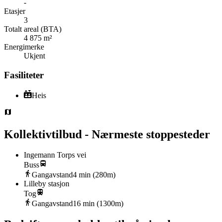
-
Etasjer
3
Totalt areal (BTA)
4 875 m²
Energimerke
Ukjent
Fasiliteter
Heis
Kollektivtilbud - Nærmeste stoppesteder
Ingemann Torps vei
Buss
Gangavstand
4
min (
280
m)
Lilleby stasjon
Tog
Gangavstand
16
min (
1300
m)