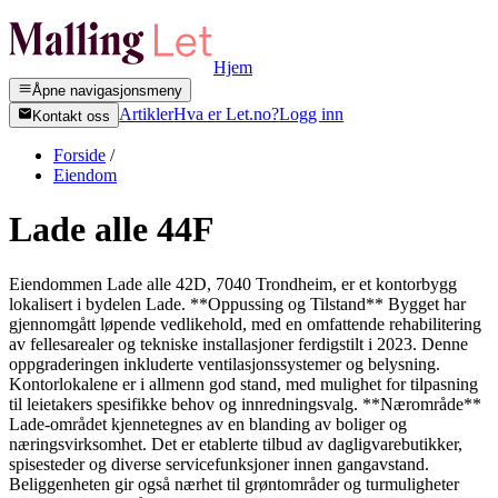
Hjem
Åpne navigasjonsmeny
Artikler
Hva er Let.no?
Logg inn
Kontakt oss
Forside
/
Eiendom
Lade alle 44F
Eiendommen Lade alle 42D, 7040 Trondheim, er et kontorbygg
lokalisert i bydelen Lade. **Oppussing og Tilstand** Bygget har
gjennomgått løpende vedlikehold, med en omfattende rehabilitering
av fellesarealer og tekniske installasjoner ferdigstilt i 2023. Denne
oppgraderingen inkluderte ventilasjonssystemer og belysning.
Kontorlokalene er i allmenn god stand, med mulighet for tilpasning
til leietakers spesifikke behov og innredningsvalg. **Nærområde**
Lade-området kjennetegnes av en blanding av boliger og
næringsvirksomhet. Det er etablerte tilbud av dagligvarebutikker,
spisesteder og diverse servicefunksjoner innen gangavstand.
Beliggenheten gir også nærhet til grøntområder og turmuligheter