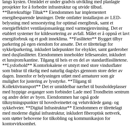
langs kysten. Området er under gradvis utvikling med planlagte
prosjekter for å forbedre infrastruktur og utvide tilbud.
**Bærekraftige Tiltak** Eiendommen har implementert
energibesparende løsninger. Dette omfatter installasjon av LED-
belysning med sensorstyring for optimal energibruk, samt et
energieffektivt ventilasjonsanlegg med varmegjenvinning. Det er
etablert systemer for kildesortering av avfall. Målet er å oppnå et lavt
energiforbruk og et godt inneklima. **Fasiliteter** Bygget tilbyr
parkering på egen eiendom for ansatte. Det er tilrettelagt for
sykkelparkering, inkludert ladepunkter for elsykler, samt garderober
med dusjfasiliteter. Eiendommen inneholder fellesarealer, inkludert
et lunsjrom/kantine. Tilgang til heis er en del av standardfasilitetene.
**Lysforhold** Kontorlokalene er utstyrt med store vindusflater
som bidrar til rikelig med naturlig dagslys gjennom store deler av
dagen. Innenfor er belysningen utført med armaturer som gir
mulighet for justering av lysstyrke. **Tilgang til
Kollektivtransport** Det er umiddelbar nærhet til bussholdeplasser
med hyppige avganger som forbinder Lade med Trondheim sentrum
og andre deler av byen. Eiendommen har også gode
tilknytningspunkter til hovedveinettet og velutviklede gang- og
sykkelveier. **Digital Infrastruktur** Eiendommen er tilrettelagt
med moderne digital infrastruktur, inkludert fiberoptisk nettverk,
som støtter behovene for tilkobling og kommunikasjon for
kontorvirksomhet.