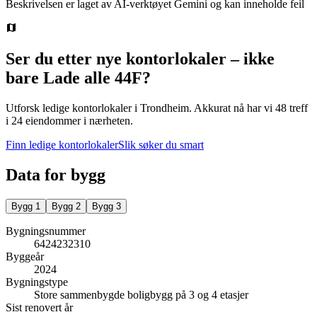
Beskrivelsen er laget av AI-verktøyet Gemini og kan inneholde feil
Ser du etter nye kontorlokaler – ikke
bare
Lade alle 44F
?
Utforsk ledige kontorlokaler i
Trondheim
.
Akkurat nå har vi 48 treff
i 24 eiendommer i nærheten.
Finn ledige kontorlokaler
Slik søker du smart
Data for bygg
Bygg
1
Bygg
2
Bygg
3
Bygningsnummer
6424232310
Byggeår
2024
Bygningstype
Store sammenbygde boligbygg på 3 og 4 etasjer
Sist renovert år