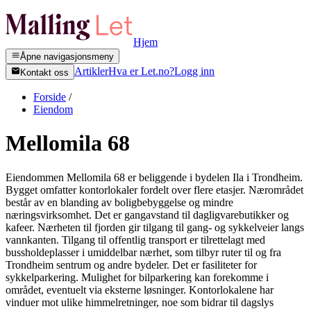
Hjem
Åpne navigasjonsmeny
Artikler
Hva er Let.no?
Logg inn
Kontakt oss
Forside
/
Eiendom
Mellomila 68
Eiendommen Mellomila 68 er beliggende i bydelen Ila i Trondheim.
Bygget omfatter kontorlokaler fordelt over flere etasjer. Nærområdet
består av en blanding av boligbebyggelse og mindre
næringsvirksomhet. Det er gangavstand til dagligvarebutikker og
kafeer. Nærheten til fjorden gir tilgang til gang- og sykkelveier langs
vannkanten. Tilgang til offentlig transport er tilrettelagt med
bussholdeplasser i umiddelbar nærhet, som tilbyr ruter til og fra
Trondheim sentrum og andre bydeler. Det er fasiliteter for
sykkelparkering. Mulighet for bilparkering kan forekomme i
området, eventuelt via eksterne løsninger. Kontorlokalene har
vinduer mot ulike himmelretninger, noe som bidrar til dagslys