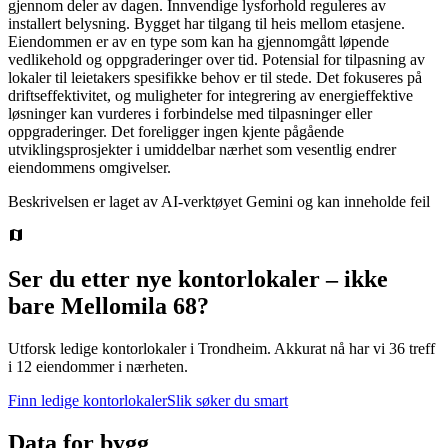
gjennom deler av dagen. Innvendige lysforhold reguleres av
installert belysning. Bygget har tilgang til heis mellom etasjene.
Eiendommen er av en type som kan ha gjennomgått løpende
vedlikehold og oppgraderinger over tid. Potensial for tilpasning av
lokaler til leietakers spesifikke behov er til stede. Det fokuseres på
driftseffektivitet, og muligheter for integrering av energieffektive
løsninger kan vurderes i forbindelse med tilpasninger eller
oppgraderinger. Det foreligger ingen kjente pågående
utviklingsprosjekter i umiddelbar nærhet som vesentlig endrer
eiendommens omgivelser.
Beskrivelsen er laget av AI-verktøyet Gemini og kan inneholde feil
Ser du etter nye kontorlokaler – ikke
bare
Mellomila 68
?
Utforsk ledige kontorlokaler i
Trondheim
.
Akkurat nå har vi 36 treff
i 12 eiendommer i nærheten.
Finn ledige kontorlokaler
Slik søker du smart
Data for bygg