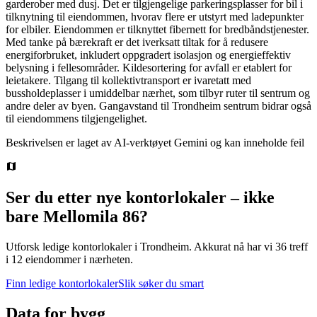
garderober med dusj. Det er tilgjengelige parkeringsplasser for bil i
tilknytning til eiendommen, hvorav flere er utstyrt med ladepunkter
for elbiler. Eiendommen er tilknyttet fibernett for bredbåndstjenester.
Med tanke på bærekraft er det iverksatt tiltak for å redusere
energiforbruket, inkludert oppgradert isolasjon og energieffektiv
belysning i fellesområder. Kildesortering for avfall er etablert for
leietakere. Tilgang til kollektivtransport er ivaretatt med
bussholdeplasser i umiddelbar nærhet, som tilbyr ruter til sentrum og
andre deler av byen. Gangavstand til Trondheim sentrum bidrar også
til eiendommens tilgjengelighet.
Beskrivelsen er laget av AI-verktøyet Gemini og kan inneholde feil
Ser du etter nye kontorlokaler – ikke
bare
Mellomila 86
?
Utforsk ledige kontorlokaler i
Trondheim
.
Akkurat nå har vi 36 treff
i 12 eiendommer i nærheten.
Finn ledige kontorlokaler
Slik søker du smart
Data for bygg