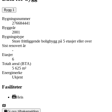
Bygg
1
Bygningsnummer
276684441
Byggeår
2001
Bygningstype
Store frittliggende boligbygg på 5 etasjer eller over
Sist renovert år
-
Etasjer
6
Totalt areal (BTA)
5 625 m²
Energimerke
Ukjent
Fasiliteter
Heis
Gi oss tilbakemelding