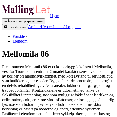
Hjem
Åpne navigasjonsmeny
Artikler
Hva er Let.no?
Logg inn
Kontakt oss
Forside
/
Eiendom
Mellomila 86
Eiendommen Mellomila 86 er et kontorbygg lokalisert i Mellomila,
vest for Trondheim sentrum. Området karakteriseres av en blanding
av boliger og næringsvirksomhet, med kort avstand til servicetilbud
som butikker og spisesteder. Bygget har i de senere år gjennomgått
en delvis rehabilitering av fellesarealer, inkludert inngangsparti og
trappeoppganger. Kontorlokalene er utformet med tanke på
fleksibilitet i innredning, noe som muliggjør både åpent landskap og
cellekontorløsninger. Store vindusflater sørger for tilgang på naturlig
lys, noe som bidrar til jevne lysforhold i lokalene. Innendørs
belysning er basert på moderne og energieffektive systemer.
Fasiliteter i eiendommen inkluderer sykkelparkering innendørs og