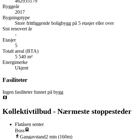
462935179
Byggeår
2017
Bygningstype
Store frittliggende boligbygg på 5 etasjer eller over
Sist renovert år
-
Etasjer
5
Totalt areal (BTA)
5 540 m²
Energimerke
Ukjent
Fasiliteter
Ingen fasiliteter funnet på bygg
Kollektivtilbud - Nærmeste stoppesteder
Flatåsen senter
Buss
Gangavstand
2
min (
160
m)