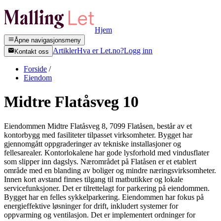
Hjem
Åpne navigasjonsmeny
Artikler
Hva er Let.no?
Logg inn
Kontakt oss
Forside
/
Eiendom
Midtre Flatåsveg 10
Eiendommen Midtre Flatåsveg 8, 7099 Flatåsen, består av et
kontorbygg med fasiliteter tilpasset virksomheter. Bygget har
gjennomgått oppgraderinger av tekniske installasjoner og
fellesarealer. Kontorlokalene har gode lysforhold med vindusflater
som slipper inn dagslys. Nærområdet på Flatåsen er et etablert
område med en blanding av boliger og mindre næringsvirksomheter.
Innen kort avstand finnes tilgang til matbutikker og lokale
servicefunksjoner. Det er tilrettelagt for parkering på eiendommen.
Bygget har en felles sykkelparkering. Eiendommen har fokus på
energieffektive løsninger for drift, inkludert systemer for
oppvarming og ventilasjon. Det er implementert ordninger for