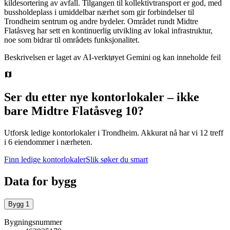
kildesortering av avfall. Tilgangen til kollektivtransport er god, med
bussholdeplass i umiddelbar nærhet som gir forbindelser til
Trondheim sentrum og andre bydeler. Området rundt Midtre
Flatåsveg har sett en kontinuerlig utvikling av lokal infrastruktur,
noe som bidrar til områdets funksjonalitet.
Beskrivelsen er laget av AI-verktøyet Gemini og kan inneholde feil
Ser du etter nye kontorlokaler – ikke
bare
Midtre Flatåsveg 10
?
Utforsk ledige kontorlokaler i
Trondheim
.
Akkurat nå har vi 12 treff
i 6 eiendommer i nærheten.
Finn ledige kontorlokaler
Slik søker du smart
Data for bygg
Bygg
1
Bygningsnummer