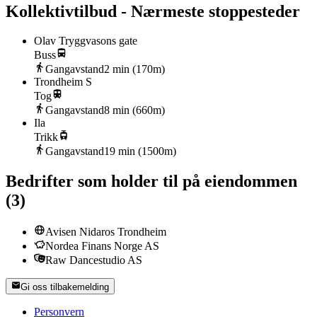
Kollektivtilbud - Nærmeste stoppesteder
Olav Tryggvasons gate
Buss
Gangavstand
2
min (
170
m)
Trondheim S
Tog
Gangavstand
8
min (
660
m)
Ila
Trikk
Gangavstand
19
min (
1500
m)
Bedrifter som holder til på eiendommen
(
3
)
Avisen Nidaros Trondheim
Nordea Finans Norge AS
Raw Dancestudio AS
Gi oss tilbakemelding
Personvern