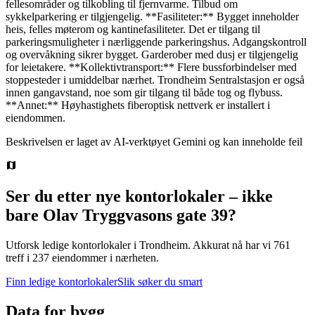
fellesområder og tilkobling til fjernvarme. Tilbud om
sykkelparkering er tilgjengelig. **Fasiliteter:** Bygget inneholder
heis, felles møterom og kantinefasiliteter. Det er tilgang til
parkeringsmuligheter i nærliggende parkeringshus. Adgangskontroll
og overvåkning sikrer bygget. Garderober med dusj er tilgjengelig
for leietakere. **Kollektivtransport:** Flere bussforbindelser med
stoppesteder i umiddelbar nærhet. Trondheim Sentralstasjon er også
innen gangavstand, noe som gir tilgang til både tog og flybuss.
**Annet:** Høyhastighets fiberoptisk nettverk er installert i
eiendommen.
Beskrivelsen er laget av AI-verktøyet Gemini og kan inneholde feil
Ser du etter nye kontorlokaler – ikke
bare
Olav Tryggvasons gate 39
?
Utforsk ledige kontorlokaler i
Trondheim
.
Akkurat nå har vi 761
treff i 237 eiendommer i nærheten.
Finn ledige kontorlokaler
Slik søker du smart
Data for bygg