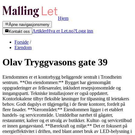
Hjem
Åpne navigasjonsmeny
Artikler
Hva er Let.no?
Logg inn
Kontakt oss
Forside
/
Eiendom
Olav Tryggvasons gate 39
Eiendommen er et kontorbygg beliggende sentralt i Trondheim
sentrum. **Om eiendommen:** Bygget har gjennomgått
oppgraderinger av fellesarealer, inkludert resepsjonsområde og
inngangsparti. Tekniske installasjoner er også oppdatert.
Kontorlokalene tilbyr fleksible løsninger for tilpasning til leietakers
behov. Godt dagslys er tilgjengelig i de fleste kontorer, fordelt på
flere fasader. **Nærområdet:** Eiendommen ligger i et etablert
handels- og serviceområde. Umiddelbar nærhet til gågater,
restauranter, kafeer og et utvalg av butikker. Kultur- og servicetilbud
er innen gangavstand. **Bærekraft og miljø:** Det er fokusert på
energieffektivitet i driften, med blant annet bruk av LED-belysning i