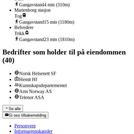
Gangavstand
4
min (
310
m)
Marienborg stasjon
Tog
Gangavstand
15
min (
1180
m)
Belvedere
Trikk
Gangavstand
23
min (
1810
m)
Bedrifter som holder til på eiendommen
(
40
)
Norsk Helsenett SF
Hemit Hf
Kunnskapsdepartementet
Arm Norway AS
Telenor ASA
Se alle
Gi oss tilbakemelding
Personvern
Informasjonskapsler