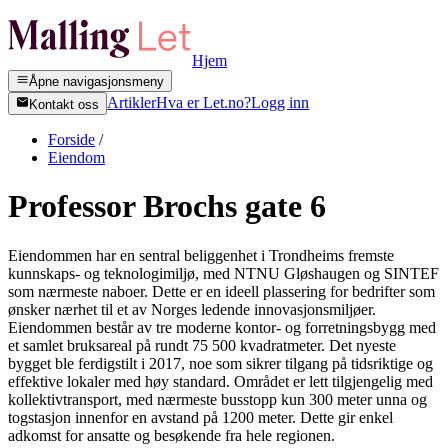
Hjem
Åpne navigasjonsmeny
Artikler
Hva er Let.no?
Logg inn
Kontakt oss
Forside
/
Eiendom
Professor Brochs gate 6
Eiendommen har en sentral beliggenhet i Trondheims fremste
kunnskaps- og teknologimiljø, med NTNU Gløshaugen og SINTEF
som nærmeste naboer. Dette er en ideell plassering for bedrifter som
ønsker nærhet til et av Norges ledende innovasjonsmiljøer.
Eiendommen består av tre moderne kontor- og forretningsbygg med
et samlet bruksareal på rundt 75 500 kvadratmeter. Det nyeste
bygget ble ferdigstilt i 2017, noe som sikrer tilgang på tidsriktige og
effektive lokaler med høy standard. Området er lett tilgjengelig med
kollektivtransport, med nærmeste busstopp kun 300 meter unna og
togstasjon innenfor en avstand på 1200 meter. Dette gir enkel
adkomst for ansatte og besøkende fra hele regionen.