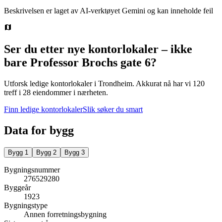
Beskrivelsen er laget av AI-verktøyet Gemini og kan inneholde feil
Ser du etter nye kontorlokaler – ikke
bare
Professor Brochs gate 6
?
Utforsk ledige kontorlokaler i
Trondheim
.
Akkurat nå har vi 120
treff i 28 eiendommer i nærheten.
Finn ledige kontorlokaler
Slik søker du smart
Data for bygg
Bygg
1
Bygg
2
Bygg
3
Bygningsnummer
276529280
Byggeår
1923
Bygningstype
Annen forretningsbygning