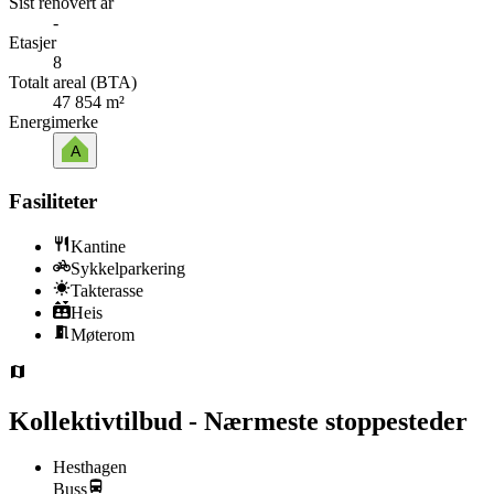
Sist renovert år
-
Etasjer
8
Totalt areal (BTA)
47 854 m²
Energimerke
A
Fasiliteter
Kantine
Sykkelparkering
Takterasse
Heis
Møterom
Kollektivtilbud - Nærmeste stoppesteder
Hesthagen
Buss