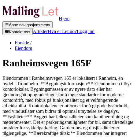
Hjem
Åpne navigasjonsmeny
Artikler
Hva er Let.no?
Logg inn
Kontakt oss
Forside
/
Eiendom
Ranheimsvegen 165F
Eiendommen i Ranheimsvegen 165 er lokalisert i Ranheim, en
bydel i Trondheim. **Bygningsinformasjon:** Eiendommen tilbyr
kontorlokaler. Bygningsmassen er av nyere dato eller har
gjennomgått oppgraderinger for å møte standarder for moderne
kontordrift, med fokus på funksjonalitet og et velfungerende
arbeidsmiljø. Kontorlokalene er utformet for å gi gode lysforhold,
med vindusflater som bidrar til optimal utnyttelse av dagslys.
**Fasiliteter:** Bygget har fellesfasiliteter som kantineordning og
møteromsenter. Det er parkeringsmuligheter for bil, samt tilrettelagte
områder for sykkelparkering. Garderobe- og dusjfasiliteter er
tilgjengelige. **Bærekraftige tiltak:** Eiendommen har integrert