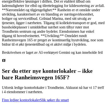
energieffektive løsninger i driften. Det er etablert tilbud om
lademuligheter for elbil og tilrettelegging for kildesortering av avfall.
**Nærområdet og tilgjengelighet:** Ranheim er et område under
utvikling, karakterisert av en blanding av næringsvirksomhet,
boliger og servicetilbud. Grilstad Marina, med sitt utvalg av
tjenester, ligger i nærheten. Tilgang til kollektivtransport er god, med
bussholdeplasser i umiddelbar nærhet som tilbyr ruter mot
Trondheim sentrum og andre bydeler. Eiendommen har enkel
tilgang til hovedveinettet. **Utvikling:** Området rundt
Ranheimsvegen 165 er preget av kontinuerlig byutvikling, noe som
bidrar til et økt tjenestetilbud og et aktivt miljø i bydelen.
Beskrivelsen er laget av AI-verktøyet Gemini og kan inneholde feil
Ser du etter nye kontorlokaler – ikke
bare
Ranheimsvegen 165F
?
Utforsk ledige kontorlokaler i
Trondheim
.
Akkurat nå har vi 17 treff
i 4 eiendommer i nærheten.
Finn ledige kontorlokaler
Slik søker du smart