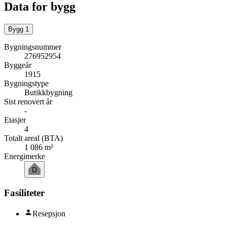
Data for bygg
Bygg
1
Bygningsnummer
276952954
Byggeår
1915
Bygningstype
Butikkbygning
Sist renovert år
-
Etasjer
4
Totalt areal (BTA)
1 086 m²
Energimerke
D
Fasiliteter
Resepsjon