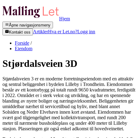
Hjem
Åpne navigasjonsmeny
Artikler
Hva er Let.no?
Logg inn
Kontakt oss
Forside
/
Eiendom
Stjørdalsveien 3D
Stjørdalsveien 3 er en moderne forretningseiendom med en attraktiv
og sentral beliggenhet i bydelen Lilleby i Trondheim. Eiendommen
består av ett kontorbygg på totalt rundt 9650 kvadratmeter, ferdigstilt
i 2022. Området er i sterk vekst og utvikling, og har en spennende
blanding av nyere boliger og næringsvirksomhet. Beliggenheten gir
umiddelbar nærhet til servicetilbud og byliv, med blant annet
Solsiden og Nedre Elvehavn innen kort avstand. Eiendommen har
svært god tilgjengelighet med kollektivtransport, med rundt 200
meter til nærmeste bussholdeplass og under 400 meter til Lilleby
stasjon. Plasseringen gir også enkel adkomst til hovedveinettet.