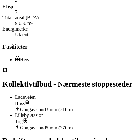
-
Etasjer
7
Totalt areal (BTA)
9 656 m²
Energimerke
Ukjent
Fasiliteter
Heis
Kollektivtilbud - Nærmeste stoppesteder
Ladeveien
Buss
Gangavstand
3
min (
210
m)
Lilleby stasjon
Tog
Gangavstand
5
min (
370
m)