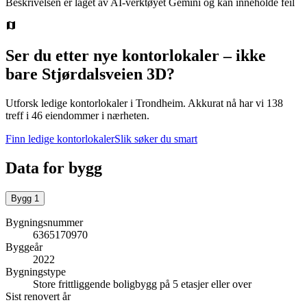
Beskrivelsen er laget av AI-verktøyet Gemini og kan inneholde feil
Ser du etter nye kontorlokaler – ikke
bare
Stjørdalsveien 3D
?
Utforsk ledige kontorlokaler i
Trondheim
.
Akkurat nå har vi 138
treff i 46 eiendommer i nærheten.
Finn ledige kontorlokaler
Slik søker du smart
Data for bygg
Bygg
1
Bygningsnummer
6365170970
Byggeår
2022
Bygningstype
Store frittliggende boligbygg på 5 etasjer eller over
Sist renovert år