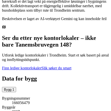
bærekraft er det lagt vekt på energieffektive løsninger i bygningens
drift. Kollektivtransport er tilgjengelig i umiddelbar nærhet, med
bussholdeplass som tilbyr rute til Trondheim sentrum.
Beskrivelsen er laget av AI-verktøyet Gemini og kan inneholde feil
Ser du etter nye kontorlokaler – ikke
bare
Tanemsbruvegen 148
?
Utforsk ledige kontorlokaler i
Trondheim
.
Start et søk basert på areal
og innflyttingstidspunkt.
Finn ledige kontorlokaler
Slik søker du smart
Data for bygg
Bygg
1
Bygningsnummer
166056479
Byggeår