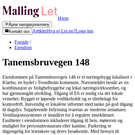
Hjem
Åpne navigasjonsmeny
Artikler
Hva er Let.no?
Logg inn
Kontakt oss
Forside
/
Eiendom
Tanemsbruvegen 148
Eiendommen på Tanemsbruvegen 148 er et næringsbygg lokalisert i
Klæbu, en bydel i Trondheim kommune. Nærområdet består av en
kombinasjon av boligbebyggelse og lokal næringsvirksomhet, og
har gjennomgått utvikling. Tilgang til E6 er mulig via det lokale
veinettet. Bygget er løpende vedlikeholdt og er tilrettelagt for
kontordrift. Innvendig er lokalene utformet med tanke på god tilgang
til dagslys. Supplerende belysning ivaretas av moderne armaturer.
Ventilasjonssystemer er installert for å regulere inneklimaet.
Fasiliteter i eiendommen inkluderer tilgang til heis, møterom og
mulighet for personalrestaurant eller kantine. Parkering er
tilgjengelig for leietakere og deres besøkende. Med hensyn til