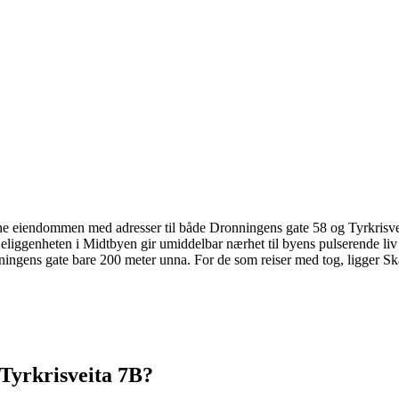
nne eiendommen med adresser til både Dronningens gate 58 og Tyrkrisve
liggenheten i Midtbyen gir umiddelbar nærhet til byens pulserende liv m
onningens gate bare 200 meter unna. For de som reiser med tog, ligger 
Tyrkrisveita 7B
?