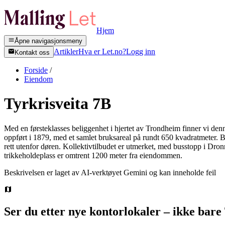
Hjem
Åpne navigasjonsmeny
Artikler
Hva er Let.no?
Logg inn
Kontakt oss
Forside
/
Eiendom
Tyrkrisveita 7B
Med en førsteklasses beliggenhet i hjertet av Trondheim finner vi de
oppført i 1879, med et samlet bruksareal på rundt 650 kvadratmeter. Be
rett utenfor døren. Kollektivtilbudet er utmerket, med busstopp i Dr
trikkeholdeplass er omtrent 1200 meter fra eiendommen.
Beskrivelsen er laget av AI-verktøyet Gemini og kan inneholde feil
Ser du etter nye kontorlokaler – ikke bare