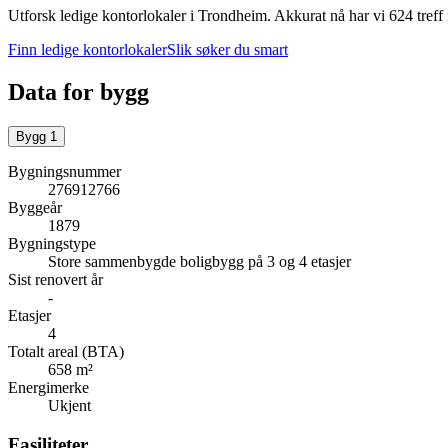
Utforsk ledige kontorlokaler i
Trondheim
.
Akkurat nå har vi 624 tref
Finn ledige kontorlokaler
Slik søker du smart
Data for bygg
Bygg
1
Bygningsnummer
276912766
Byggeår
1879
Bygningstype
Store sammenbygde boligbygg på 3 og 4 etasjer
Sist renovert år
-
Etasjer
4
Totalt areal (BTA)
658 m²
Energimerke
Ukjent
Fasiliteter