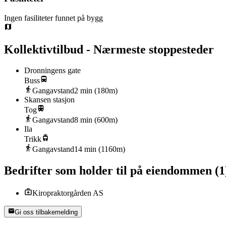
Ingen fasiliteter funnet på bygg
Kollektivtilbud - Nærmeste stoppesteder
Dronningens gate
Buss
Gangavstand
2
min (
180
m)
Skansen stasjon
Tog
Gangavstand
8
min (
600
m)
Ila
Trikk
Gangavstand
14
min (
1160
m)
Bedrifter som holder til på eiendommen
(
1
Kiropraktorgården AS
Gi oss tilbakemelding