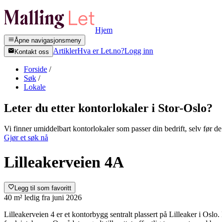
Hjem
Åpne navigasjonsmeny
Artikler
Hva er Let.no?
Logg inn
Kontakt oss
Forside
/
Søk
/
Lokale
Leter du etter kontorlokaler i
Stor-Oslo
?
Vi finner umiddelbart kontorlokaler som passer din bedrift, selv før de 
Gjør et søk nå
Lilleakerveien 4A
Legg til som favoritt
40 m²
ledig fra
juni 2026
Lilleakerveien 4 er et kontorbygg sentralt plassert på Lilleaker i Osl