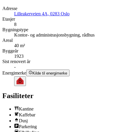
Adresse
Lilleakerveien 4A, 0283 Oslo
Etasjer
8
Bygningstype
Kontor- og administrasjonsbygning, rådhus
Areal
40 m²
Byggeår
1923
Sist renovert år
-
Energimerke
Kilde til energimerke
D
Fasiliteter
Kantine
Kaffebar
Dusj
Parkering