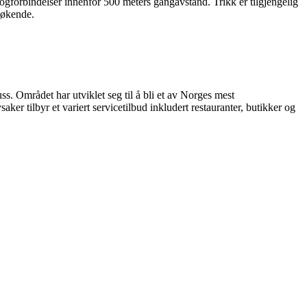
ogforbindelser innenfor 500 meters gangavstand. Trikk er tilgjengelig
søkende.
s. Området har utviklet seg til å bli et av Norges mest
er tilbyr et variert servicetilbud inkludert restauranter, butikker og