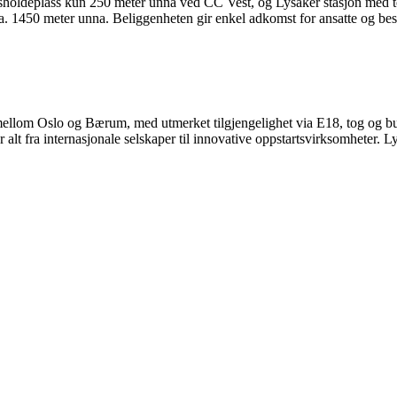
bussholdeplass kun 250 meter unna ved CC Vest, og Lysaker stasjon med t
. 1450 meter unna. Beliggenheten gir enkel adkomst for ansatte og be
 mellom Oslo og Bærum, med utmerket tilgjengelighet via E18, tog og bus
 fra internasjonale selskaper til innovative oppstartsvirksomheter. Lysak