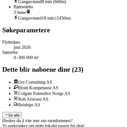
Gangavstand
8
min (
660
m)
Bjørnsletta
T-bane
Gangavstand
18
min (
1450
m)
Søkeparametere
Flyttedato
juni 2026
Størrelse
0–300 000 m²
Dette blir naboene dine
(
23
)
Ors Consulting AS
Ifront Kompetanse AS
Colgate Palmolive Norge AS
Rob Arnesen AS
Belships AS
Se alle
Ønsker du å vite mer om eiendommen?
Vi undersøker om dette lokalet passer for deg!