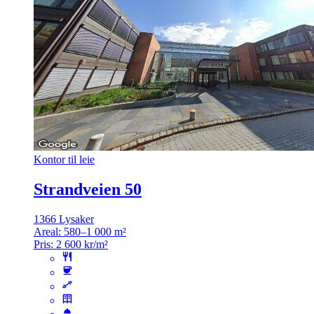
Kontor til leie
Strandveien 50
1366 Lysaker
Areal:
580–1 000 m²
Pris:
2 600 kr/m²