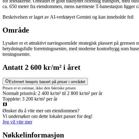
for leietakerne. Området er godt tilknyttet offentlig transport, med 
ca. 650 meter fra eiendommen, mens nærmeste T-banestasjon ligger ca
Beskrivelsen er laget av AI-verktøyet Gemini og kan inneholde feil
Område
Lysaker er et attraktivt næringsområde strategisk plassert på grensen
betydningsfulle forretningssentre, med moderne kontorbygg som huser alt
treningssentre.
Antatt
2 600 kr/m²
i året
Estimert leiepris basert på priser i området
Prisen er et estimat, ikke den faktiske prisen
Normalt prisnivå:
2 400 kr/m²
til
2 800 kr/m²
per år
Toppleie:
3 200 kr/m²
per år
Ønsker du å vite mer om eiendommen?
Vi undersøker om dette lokalet passer for deg!
Jeg vil vite mer
Nøkkelinformasjon