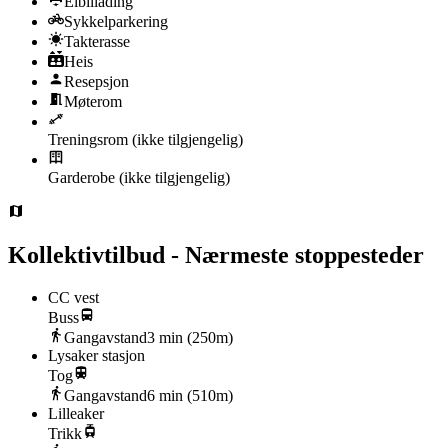
Elbillading
Sykkelparkering
Takterasse
Heis
Resepsjon
Møterom
Treningsrom
(ikke tilgjengelig)
Garderobe
(ikke tilgjengelig)
Kollektivtilbud - Nærmeste stoppesteder
CC vest
Buss
Gangavstand
3
min (
250
m)
Lysaker stasjon
Tog
Gangavstand
6
min (
510
m)
Lilleaker
Trikk