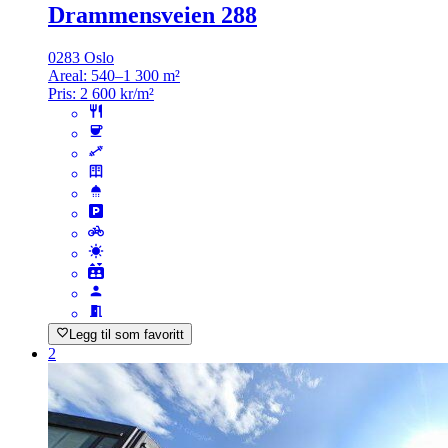
Drammensveien 288
0283 Oslo
Areal:
540–1 300 m²
Pris:
2 600 kr/m²
Legg til som favoritt
2