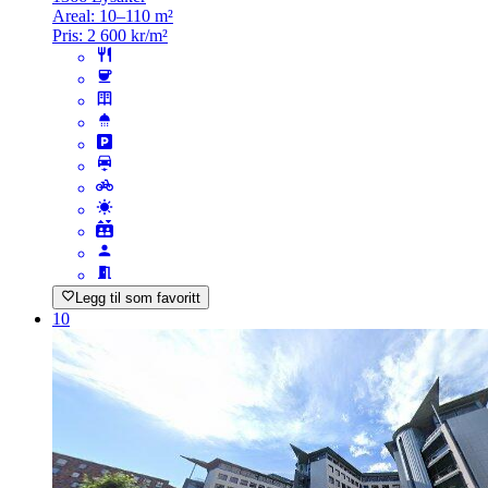
Areal:
10–110 m²
Pris:
2 600 kr/m²
Legg til som favoritt
10