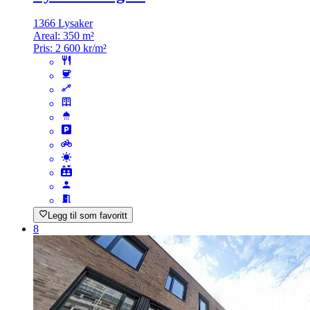
1366 Lysaker
Areal:
350 m²
Pris:
2 600 kr/m²
Legg til som favoritt
8