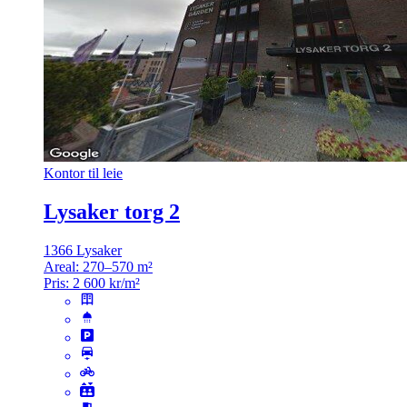
Kontor til leie
Lysaker torg 2
1366 Lysaker
Areal:
270–570 m²
Pris:
2 600 kr/m²