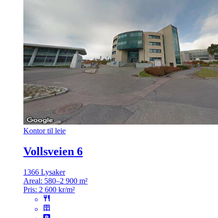
Kontor til leie
Vollsveien 6
1366 Lysaker
Areal:
580–2 900 m²
Pris:
2 600 kr/m²