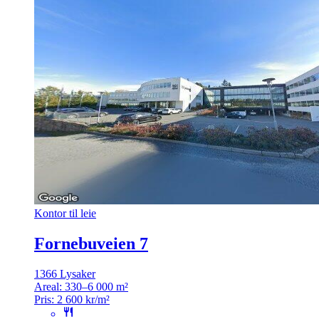
Kontor til leie
Fornebuveien 7
1366 Lysaker
Areal:
330–6 000 m²
Pris:
2 600 kr/m²