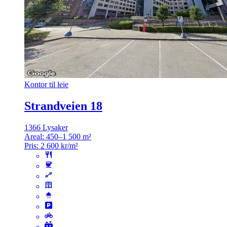
Kontor til leie
Strandveien 18
1366 Lysaker
Areal:
450–1 500 m²
Pris:
2 600 kr/m²