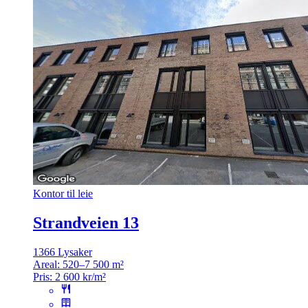
Kontor til leie
Strandveien 13
1366 Lysaker
Areal:
520–7 500 m²
Pris:
2 600 kr/m²