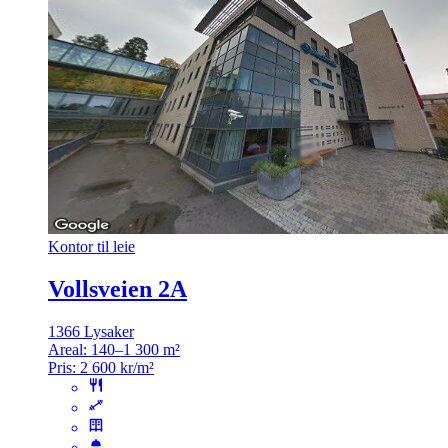
Kontor til leie
Vollsveien 2A
1366 Lysaker
Areal:
140–1 300 m²
Pris:
2 600 kr/m²