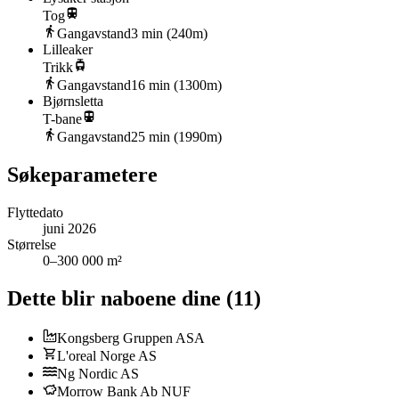
Tog
Gangavstand
3
min (
240
m)
Lilleaker
Trikk
Gangavstand
16
min (
1300
m)
Bjørnsletta
T-bane
Gangavstand
25
min (
1990
m)
Søkeparametere
Flyttedato
juni 2026
Størrelse
0–300 000 m²
Dette blir naboene dine
(
11
)
Kongsberg Gruppen ASA
L'oreal Norge AS
Ng Nordic AS
Morrow Bank Ab NUF