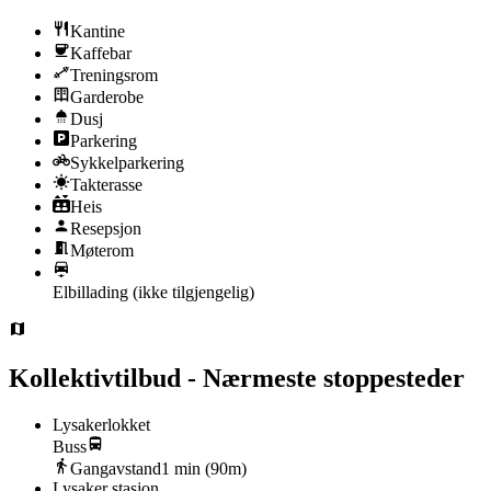
Kantine
Kaffebar
Treningsrom
Garderobe
Dusj
Parkering
Sykkelparkering
Takterasse
Heis
Resepsjon
Møterom
Elbillading
(ikke tilgjengelig)
Kollektivtilbud - Nærmeste stoppesteder
Lysakerlokket
Buss
Gangavstand
1
min (
90
m)
Lysaker stasjon