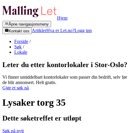
Hjem
Åpne navigasjonsmeny
Artikler
Hva er Let.no?
Logg inn
Kontakt oss
Forside
/
Søk
/
Lokale
Leter du etter kontorlokaler i
Stor-Oslo
?
Vi finner umiddelbart kontorlokaler som passer din bedrift, selv før
de blir annonsert. Helt gratis.
Gjør et søk nå
Lysaker torg 35
Dette søketreffet er utløpt
Søk på nytt