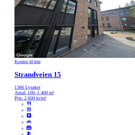
Kontor til leie
Strandveien 15
1366 Lysaker
Areal:
100–1 400 m²
Pris:
2 600 kr/m²