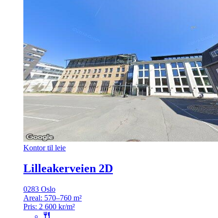
Kontor til leie
Lilleakerveien 2D
0283 Oslo
Areal:
570–760 m²
Pris:
2 600 kr/m²