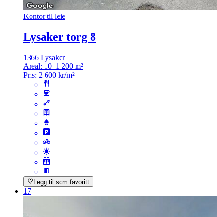
Kontor til leie
Lysaker torg 8
1366 Lysaker
Areal:
10–1 200 m²
Pris:
2 600 kr/m²
Legg til som favoritt
17