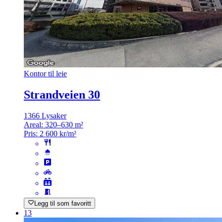
Kontor til leie
Strandveien 30
1366 Lysaker
Areal:
320–630 m²
Pris:
2 600 kr/m²
Legg til som favoritt
13