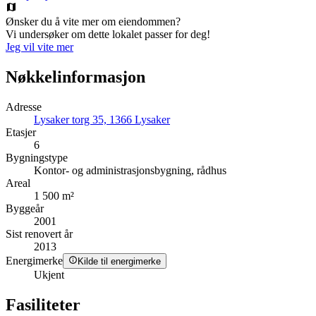
Ønsker du å vite mer om eiendommen?
Vi undersøker om dette lokalet passer for deg!
Jeg vil vite mer
Nøkkelinformasjon
Adresse
Lysaker torg 35, 1366 Lysaker
Etasjer
6
Bygningstype
Kontor- og administrasjonsbygning, rådhus
Areal
1 500 m²
Byggeår
2001
Sist renovert år
2013
Energimerke
Kilde til energimerke
Ukjent
Fasiliteter