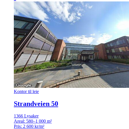
Kontor til leie
Strandveien 50
1366 Lysaker
Areal:
580–1 000 m²
Pris:
2 600 kr/m²