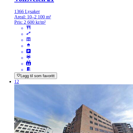
1366 Lysaker
Areal:
10–2 100 m²
Pris:
2 600 kr/m²
Legg til som favoritt
12