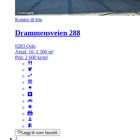
Kontor til leie
Drammensveien 288
0283 Oslo
Areal:
10–1 300 m²
Pris:
2 600 kr/m²
Legg til som favoritt
2