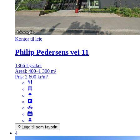
Kontor til leie
Philip Pedersens vei 11
1366 Lysaker
Areal:
400–1 300 m²
Pris:
2 600 kr/m²
Legg til som favoritt
4