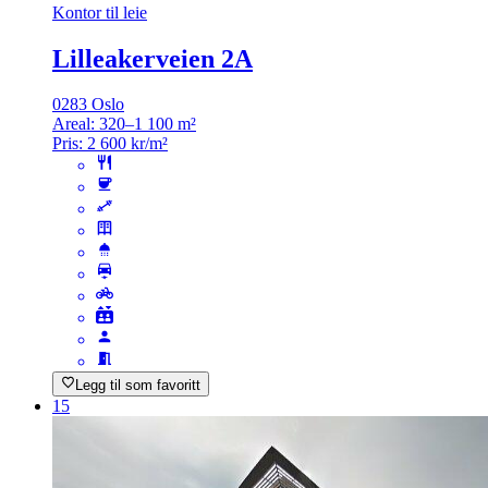
Kontor til leie
Lilleakerveien 2A
0283 Oslo
Areal:
320–1 100 m²
Pris:
2 600 kr/m²
Legg til som favoritt
15