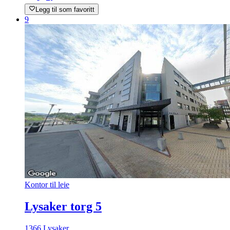
Legg til som favoritt
9
Kontor til leie
Lysaker torg 5
1366 Lysaker