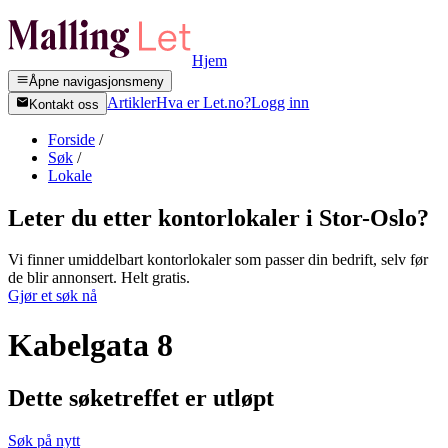
Hjem
Åpne navigasjonsmeny
Artikler
Hva er Let.no?
Logg inn
Kontakt oss
Forside
/
Søk
/
Lokale
Leter du etter kontorlokaler i
Stor-Oslo
?
Vi finner umiddelbart kontorlokaler som passer din bedrift, selv før
de blir annonsert. Helt gratis.
Gjør et søk nå
Kabelgata 8
Dette søketreffet er utløpt
Søk på nytt