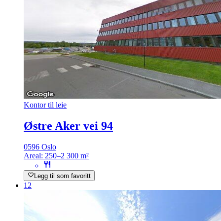
Kontor til leie
Østre Aker vei 94
0596 Oslo
Areal:
250–2 300 m²
Legg til som favoritt
12