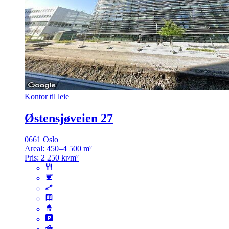
Kontor til leie
Østensjøveien 27
0661 Oslo
Areal:
450–4 500 m²
Pris:
2 250 kr/m²