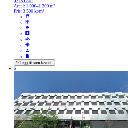
0275 Oslo
Areal:
1 000–1 200 m²
Pris:
3 500 kr/m²
Legg til som favoritt
6