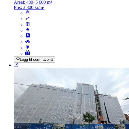
Areal:
480–5 600 m²
Pris:
3 300 kr/m²
Legg til som favoritt
19