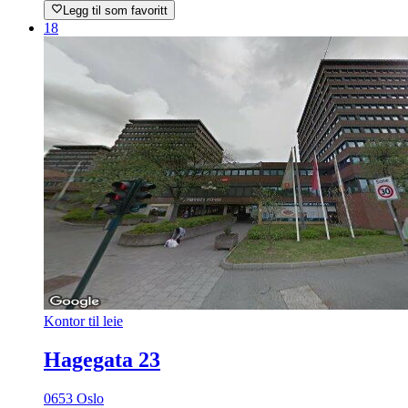
Legg til som favoritt
18
Kontor til leie
Hagegata 23
0653 Oslo