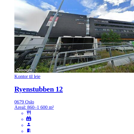
Kontor til leie
Ryenstubben 12
0679 Oslo
Areal:
860–1 600 m²