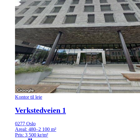
Kontor til leie
Verkstedveien 1
0277 Oslo
Areal:
480–2 100 m²
Pris:
3 500 kr/m²