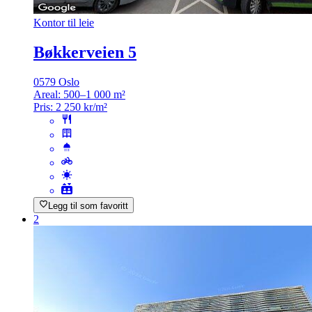
Kontor til leie
Bøkkerveien 5
0579 Oslo
Areal:
500–1 000 m²
Pris:
2 250 kr/m²
Legg til som favoritt
2