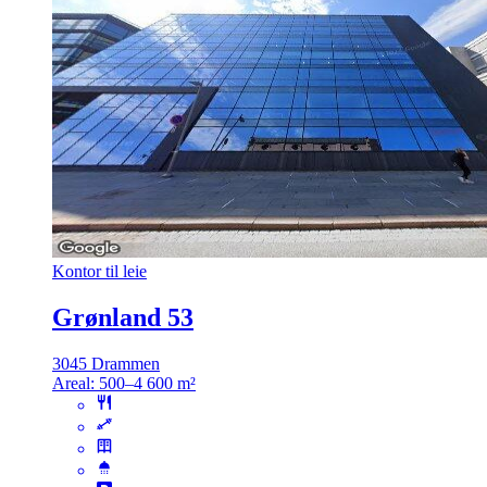
Kontor til leie
Grønland 53
3045 Drammen
Areal:
500–4 600 m²