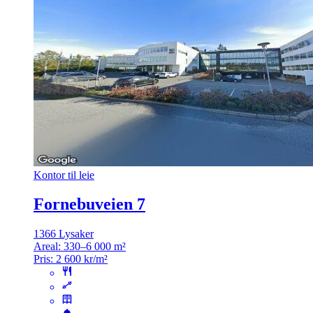
Kontor til leie
Fornebuveien 7
1366 Lysaker
Areal:
330–6 000 m²
Pris:
2 600 kr/m²