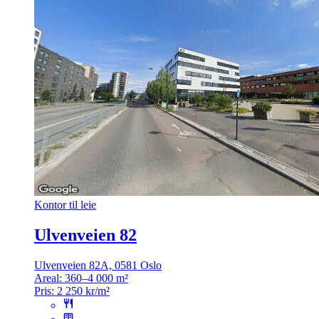
Kontor til leie
Ulvenveien 82
Ulvenveien 82A, 0581 Oslo
Areal:
360–4 000 m²
Pris:
2 250 kr/m²