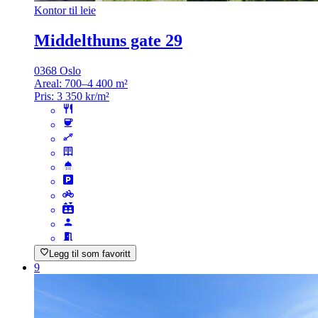
Kontor til leie
Middelthuns gate 29
0368 Oslo
Areal:
700–4 400 m²
Pris:
3 350 kr/m²
Legg til som favoritt
9