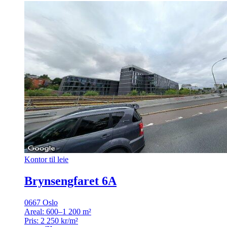
Kontor til leie
Brynsengfaret 6A
0667 Oslo
Areal:
600–1 200 m²
Pris:
2 250 kr/m²