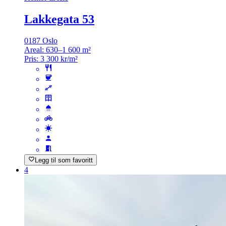
Lakkegata 53
0187 Oslo
Areal:
630–1 600 m²
Pris:
3 300 kr/m²
Legg til som favoritt
4