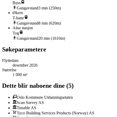
Buss
Gangavstand
3
min (
250
m)
Økern
T-bane
Gangavstand
8
min (
620
m)
Alna stasjon
Tog
Gangavstand
20
min (
1610
m)
Søkeparametere
Flyttedato
desember 2026
Størrelse
1 000 m²
Dette blir naboene dine
(
5
)
Oslo Kommune Utdanningsetaten
Scan Survey AS
Tunable AS
Tyco Building Services Products (Norway) AS