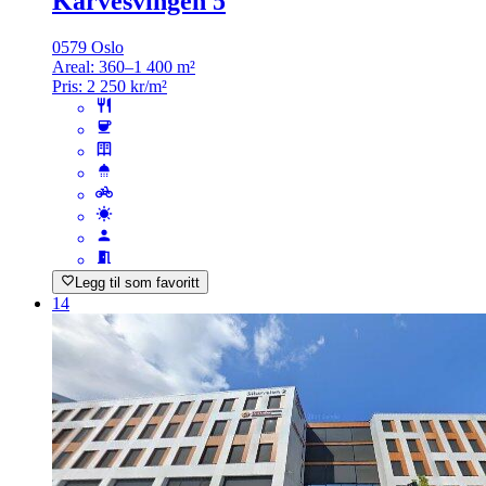
Karvesvingen 5
0579 Oslo
Areal:
360–1 400 m²
Pris:
2 250 kr/m²
Legg til som favoritt
14