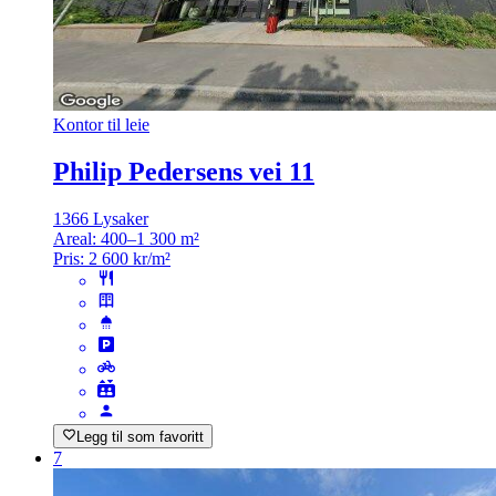
Kontor til leie
Philip Pedersens vei 11
1366 Lysaker
Areal:
400–1 300 m²
Pris:
2 600 kr/m²
Legg til som favoritt
7