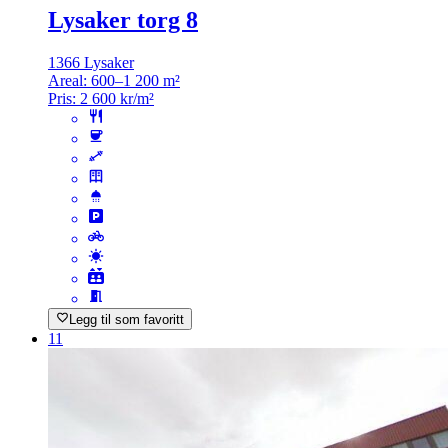
Lysaker torg 8
1366 Lysaker
Areal:
600–1 200 m²
Pris:
2 600 kr/m²
Legg til som favoritt
11