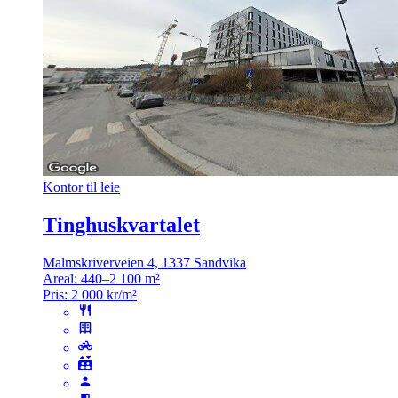
Kontor til leie
Tinghuskvartalet
Malmskriverveien 4, 1337 Sandvika
Areal:
440–2 100 m²
Pris:
2 000 kr/m²