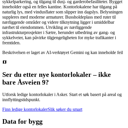
sykkelparkering, og tilgang til dusj- og garderobefasiliteter. Bygget
inneholder også en felles kantine. Kontorlokalene har tilgang på
naturlig lys, med vindusflater som slipper inn dagslys. Belysningen
suppleres med moderne armaturer. Bussholdeplass med ruter til
nærliggende områder og videre tilknytning ligger i umiddelbar
nærhet til eiendommen. Utvikling av nærliggende
infrastrukturprosjekter i Sætre, herunder utbedring av gang- og
sykkelveier, kan påvirke tilgjengeligheten for myke trafikanter i
fremtiden.
Beskrivelsen er laget av AI-verktøyet Gemini og kan inneholde feil
Ser du etter nye kontorlokaler – ikke
bare
Åsveien 9
?
Utforsk ledige kontorlokaler i
Asker
.
Start et søk basert på areal og
innflyttingstidspunkt.
Finn ledige kontorlokaler
Slik søker du smart
Data for bygg