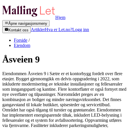
Hjem
Åpne navigasjonsmeny
Artikler
Hva er Let.no?
Logg inn
Kontakt oss
Forside
/
Eiendom
Åsveien 9
Eiendommen Åsveien 9 i Sætre er et kontorbygg fordelt over flere
etasjer. Bygget gjennomgikk en delvis oppgradering i 2022, som
inkluderte modernisering av tekniske installasjoner og fellesarealer
som inngangsparti og kantine. Flere kontorflater er også fornyet med
nye overflater og tilpasninger. Nærområdet preges av en
kombinasjon av boliger og mindre næringsvirksomhet. Det finnes
gangavstand til lokale butikker, spisesteder og servicetilbud.
Området har også tilgang til turstier og grøntarealer. Eiendommen
har implementert energisparende tiltak, inkludert LED-belysning i
fellesarealer og et system for avfallssortering. Oppvarming utføres
via fjernvarme. Fasiliteter inkluderer parkeringsmuligheter,