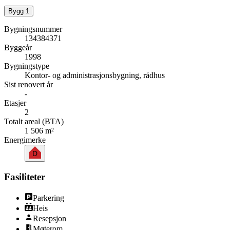
Bygg
1
Bygningsnummer
134384371
Byggeår
1998
Bygningstype
Kontor- og administrasjonsbygning, rådhus
Sist renovert år
-
Etasjer
2
Totalt areal (BTA)
1 506 m²
Energimerke
D
Fasiliteter
Parkering
Heis
Resepsjon
Møterom