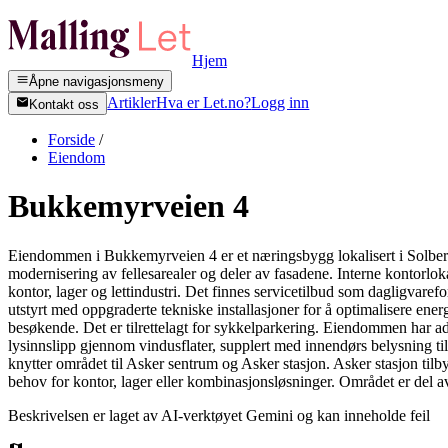
Hjem
Åpne navigasjonsmeny
Artikler
Hva er Let.no?
Logg inn
Kontakt oss
Forside
/
Eiendom
Bukkemyrveien 4
Eiendommen i Bukkemyrveien 4 er et næringsbygg lokalisert i Solberg
modernisering av fellesarealer og deler av fasadene. Interne kontorlok
kontor, lager og lettindustri. Det finnes servicetilbud som dagligvare
utstyrt med oppgraderte tekniske installasjoner for å optimalisere energ
besøkende. Det er tilrettelagt for sykkelparkering. Eiendommen har adk
lysinnslipp gjennom vindusflater, supplert med innendørs belysning til
knytter området til Asker sentrum og Asker stasjon. Asker stasjon tilby
behov for kontor, lager eller kombinasjonsløsninger. Området er del av
Beskrivelsen er laget av AI-verktøyet Gemini og kan inneholde feil