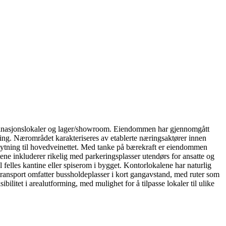
ombinasjonslokaler og lager/showroom. Eiendommen har gjennomgått
rming. Nærområdet karakteriseres av etablerte næringsaktører innen
lknytning til hovedveinettet. Med tanke på bærekraft er eiendommen
etene inkluderer rikelig med parkeringsplasser utendørs for ansatte og
 felles kantine eller spiserom i bygget. Kontorlokalene har naturlig
vtransport omfatter bussholdeplasser i kort gangavstand, med ruter som
ilitet i arealutforming, med mulighet for å tilpasse lokaler til ulike