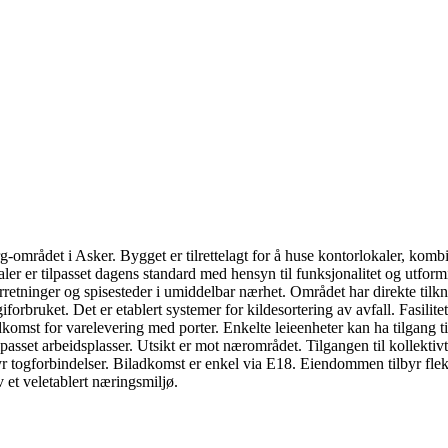
-området i Asker. Bygget er tilrettelagt for å huse kontorlokaler, k
aler er tilpasset dagens standard med hensyn til funksjonalitet og utfo
forretninger og spisesteder i umiddelbar nærhet. Området har direkte ti
iforbruket. Det er etablert systemer for kildesortering av avfall. Fasilit
omst for varelevering med porter. Enkelte leieenheter kan ha tilgang til
passet arbeidsplasser. Utsikt er mot nærområdet. Tilgangen til kollekti
r togforbindelser. Biladkomst er enkel via E18. Eiendommen tilbyr fleksib
 et veletablert næringsmiljø.