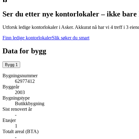
Ser du etter nye kontorlokaler – ikke bare
Utforsk ledige kontorlokaler i
Asker
.
Akkurat nå har vi 4 treff i 3 ei
Finn ledige kontorlokaler
Slik søker du smart
Data for bygg
Bygg
1
Bygningsnummer
62977412
Byggeår
2003
Bygningstype
Butikkbygning
Sist renovert år
-
Etasjer
1
Totalt areal (BTA)
-