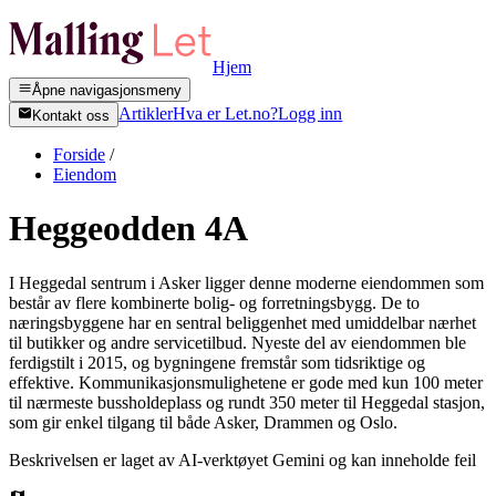
Hjem
Åpne navigasjonsmeny
Artikler
Hva er Let.no?
Logg inn
Kontakt oss
Forside
/
Eiendom
Heggeodden 4A
I Heggedal sentrum i Asker ligger denne moderne eiendommen som
består av flere kombinerte bolig- og forretningsbygg. De to
næringsbyggene har en sentral beliggenhet med umiddelbar nærhet
til butikker og andre servicetilbud. Nyeste del av eiendommen ble
ferdigstilt i 2015, og bygningene fremstår som tidsriktige og
effektive. Kommunikasjonsmulighetene er gode med kun 100 meter
til nærmeste bussholdeplass og rundt 350 meter til Heggedal stasjon,
som gir enkel tilgang til både Asker, Drammen og Oslo.
Beskrivelsen er laget av AI-verktøyet Gemini og kan inneholde feil