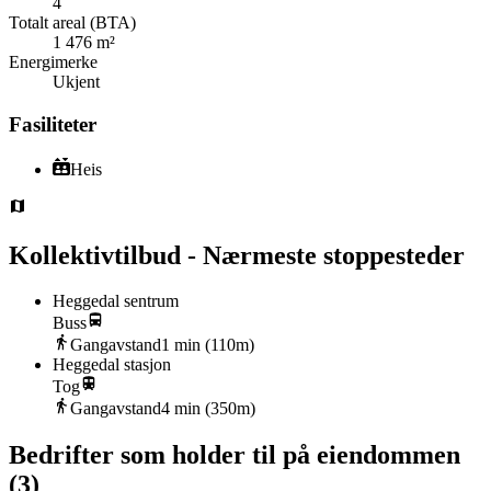
4
Totalt areal (BTA)
1 476 m²
Energimerke
Ukjent
Fasiliteter
Heis
Kollektivtilbud - Nærmeste stoppesteder
Heggedal sentrum
Buss
Gangavstand
1
min (
110
m)
Heggedal stasjon
Tog
Gangavstand
4
min (
350
m)
Bedrifter som holder til på eiendommen
(
3
)