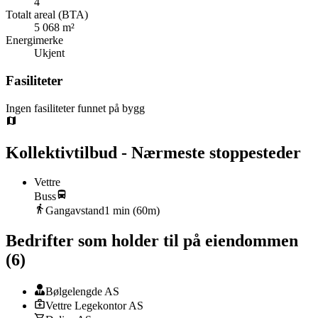
4
Totalt areal (BTA)
5 068 m²
Energimerke
Ukjent
Fasiliteter
Ingen fasiliteter funnet på bygg
Kollektivtilbud - Nærmeste stoppesteder
Vettre
Buss
Gangavstand
1
min (
60
m)
Bedrifter som holder til på eiendommen
(
6
)
Bølgelengde AS
Vettre Legekontor AS