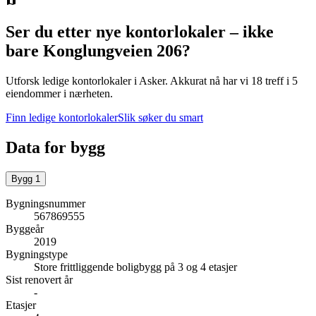
Ser du etter nye kontorlokaler – ikke
bare
Konglungveien 206
?
Utforsk ledige kontorlokaler i
Asker
.
Akkurat nå har vi 18 treff i 5
eiendommer i nærheten.
Finn ledige kontorlokaler
Slik søker du smart
Data for bygg
Bygg
1
Bygningsnummer
567869555
Byggeår
2019
Bygningstype
Store frittliggende boligbygg på 3 og 4 etasjer
Sist renovert år
-
Etasjer