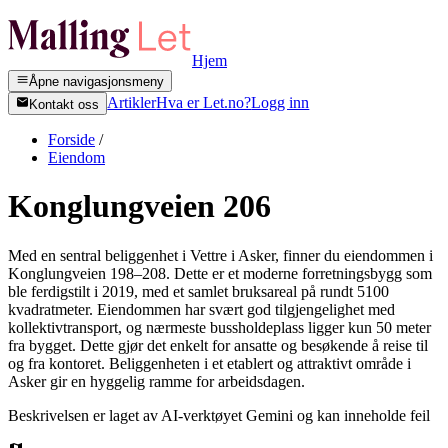
Hjem
Åpne navigasjonsmeny
Artikler
Hva er Let.no?
Logg inn
Kontakt oss
Forside
/
Eiendom
Konglungveien 206
Med en sentral beliggenhet i Vettre i Asker, finner du eiendommen i
Konglungveien 198–208. Dette er et moderne forretningsbygg som
ble ferdigstilt i 2019, med et samlet bruksareal på rundt 5100
kvadratmeter. Eiendommen har svært god tilgjengelighet med
kollektivtransport, og nærmeste bussholdeplass ligger kun 50 meter
fra bygget. Dette gjør det enkelt for ansatte og besøkende å reise til
og fra kontoret. Beliggenheten i et etablert og attraktivt område i
Asker gir en hyggelig ramme for arbeidsdagen.
Beskrivelsen er laget av AI-verktøyet Gemini og kan inneholde feil